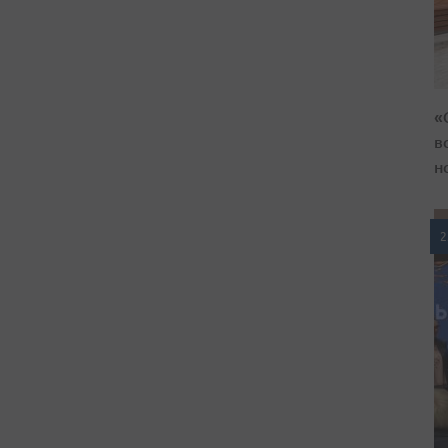
«
в
н
2