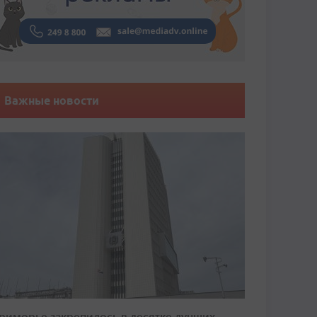
Важные новости
риморье закрепилось в десятке лучших