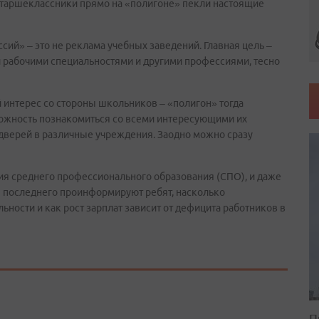
 старшеклассники прямо на «полигоне» пекли настоящие
сий» – это не реклама учебных заведений. Главная цель –
 рабочими специальностями и другими профессиями, тесно
интерес со стороны школьников – «полигон» тогда
зможность познакомиться со всеми интересующими их
х дверей в различные учреждения. Заодно можно сразу
я среднего профессионального образования (СПО), и даже
ы последнего проинформируют ребят, насколько
ности и как рост зарплат зависит от дефицита работников в
П