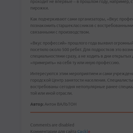
проходит не впервые – в прошлом году, например,
пирожки.
Как подчеркивают сами организаторы, «Вкус профес
познакомить старшеклассников с востребованными
связанными с производством.
«Вкус профессий» прошлого года выявил огромный 
посетило около 500 ребят. Для подростков это во
специальностями сразу, а не ходить в дни открыты
«примерить» на себя ту или иную профессию.
Интересуются этим мероприятием и сами учреждени
городской Центр занятости населения. Специалист
востребованы сегодня непопулярные ранее специаль
той или иной отрасли.
Автор:
Антон ВАЛЬТОН
Comments are disabled
Комментарии для сайта
Cackl
e