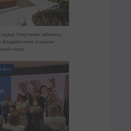
Сердце Патрокла» забилось:
о Владивостоке открыли
овый сквер
3 фото