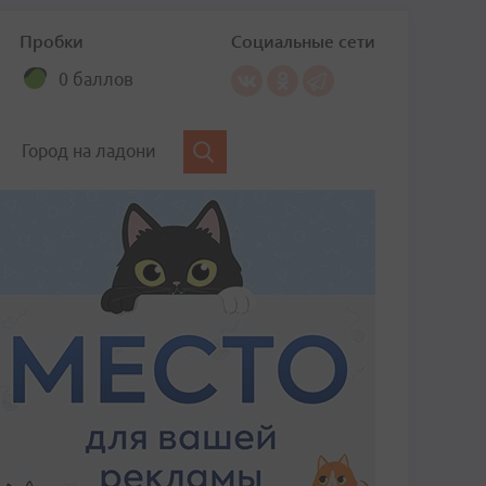
Пробки
Социальные сети
0 баллов
Город на ладони