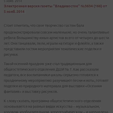
5 нояб. 2014
Электронная версия газеты "Владивосток" №3634 (166) от
5 нояб. 2014
Стоит отметить, что свое творчество гостям бала
продемонстрировали совсем маленькие, но очень талантливые
ребята: большинству юных артистов всего от четырех до шести
лет. Они танцевали, пели, играли на гитаре и флейте, а также
представили гостям мероприятия тематические поделки и
рисунки.
Такой осенний праздник уже стал традиционным для
общеэстетического отделения ДШИ № 7. Как рассказали
педагоги, все воспитанники школы серьезно готовятся к
праздничному мероприятию: разучивают песни и ноты, готовят
поделки из природного материала для выставки «Осенняя
фантазия» и выставку рисунков.
К слову сказать, программа общеэстетического отделения
основывается на разных видах искусства – музыкальном,
хоровом, изобразительном, хореографическом – и направлена