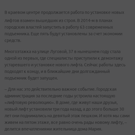
В краевом центре продолжается работа по установке новых
лифтов взамен вышедших из строя. В 2014-м в планах
городских властей запустить в работу 63 современных
подъемника. Еще пять будут установлены за счет экономии
средств.
Многоэтажка на улице Луговой, 37 в нынешнем году стала
одной из первых, где специалисты приступили к демонтажу
устаревшего и установке нового лифта. Сейчас работы здесь
подходят к концу, и в ближайшие дни долгожданный
подъемник будет запущен.
– Для нас это действительно важное событие. Городская
администрация за последние годы устроила настоящую
«лифтовую революцию». В доме, где живут наши друзья,
новый лифт установили три года назад, а до этого больше 30
лет они поднимались на девятый этаж пешком. И хотя мы сами
живем на пятом этаже, все равно очень рады новому лифту, –
делится впечатлениями жительница дома Мария.