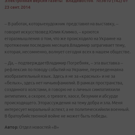
Электронная версия газеты "Владивосток" №3610 (142) от
23 сент. 2014
– В работах, которыехудожник представил на выставку, –
говорит искусствовед Юлия Климко, – кроются
егоразмышления о том, что же происходило на Украине на
протяжении последних месяцев.Владимир затрагивает тему,
которая, несомненно, волнует сегодня всех в нашем обществе.
– Да, – подтверждаетВладимир Погребняк, – эта выставка –
рефлексия по поводу событий на Украине, переведеннаяна
изобразительный язык. Здесь я не за «красных» и не за
«белых», здесь нет ничьихфамилий. В рамках пространства,
созданного холстами, я говорю не о личных симпатияхили
антипатиях, а скорее, о тревоге, хаосе, безумии и абсурде
происходящего. Эторассуждения на тему добра и зла. Меня
интересует моральный аспект, а не политическийили военный.
В братоубийственной войне не может быть победы.
Автор:
Отдел новостей «В»