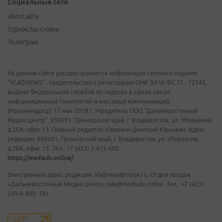
Социальные сети
vkontakte
Одноклассники
Телеграм
На данном сайте распространяется информация сетевого издания
"VLADNEWS" - свидетельство о регистрации СМИ ЭЛ № ФС 77 - 72742,
выдано Федеральной службой по надзору в сфере связи,
информационных технологий и массовых коммуникаций
(Роскомнадзор) 17 мая 2018 г. Учредитель ООО "Дальневосточный
Медиа Центр". 690091, Приморский край, г. Владивосток, ул. Уборевича,
д.20А, офис 13. Главный редактор Юркевич Дмитрий Юрьевич. Адрес
редакции: 690091, Приморский край, г. Владивосток, ул. Уборевича,
д.20А, офис 13. Тел.: +7 (423) 2-415-600.
https://mediadv.online/
Электронный адрес редакции: vladnews@inbox.ru. Отдел продаж
«Дальневосточный Медиа Центр» sale@mediadv.online. Тел.: +7 (423)
249-8-800. 18+