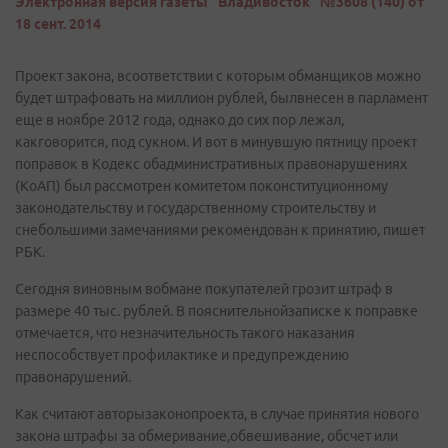
Электронная версия газеты "Владивосток" №3608 (140) от
18 сент. 2014
Проект закона, всоответствии с которым обманщиков можно
будет штрафовать на миллион рублей, былвнесен в парламент
еще в ноябре 2012 года, однако до сих пор лежал,
какговорится, под сукном. И вот в минувшую пятницу проект
поправок в Кодекс обадминистративных правонарушениях
(КоАП) был рассмотрен комитетом поконституционному
законодательству и государственному строительству и
снебольшими замечаниями рекомендован к принятию, пишет
РБК.
Сегодня виновным вобмане покупателей грозит штраф в
размере 40 тыс. рублей. В пояснительнойзаписке к поправке
отмечается, что незначительность такого наказания
неспособствует профилактике и предупреждению
правонарушений.
Как считают авторызаконопроекта, в случае принятия нового
закона штрафы за обмеривание,обвешивание, обсчет или