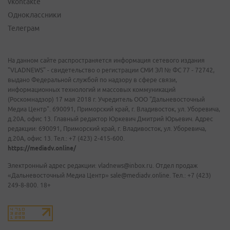
vkontakte
Одноклассники
Телеграм
На данном сайте распространяется информация сетевого издания
"VLADNEWS" - свидетельство о регистрации СМИ ЭЛ № ФС 77 - 72742,
выдано Федеральной службой по надзору в сфере связи,
информационных технологий и массовых коммуникаций
(Роскомнадзор) 17 мая 2018 г. Учредитель ООО "Дальневосточный
Медиа Центр". 690091, Приморский край, г. Владивосток, ул. Уборевича,
д.20А, офис 13. Главный редактор Юркевич Дмитрий Юрьевич. Адрес
редакции: 690091, Приморский край, г. Владивосток, ул. Уборевича,
д.20А, офис 13. Тел.: +7 (423) 2-415-600.
https://mediadv.online/
Электронный адрес редакции: vladnews@inbox.ru. Отдел продаж
«Дальневосточный Медиа Центр» sale@mediadv.online. Тел.: +7 (423)
249-8-800. 18+