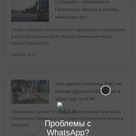
Ситуация с топливом в
Приморье: запасы в норме,
ажиотажа нет
Чтобы избежать искусственного дефицита и спекуляций,
в крае продолжают действовать временные меры
предосторожности
сегодня, 16:24
Чем удивят регионы ДФО на
«Улице Дальнего Востока» в
этом году на ВЭФ
Павильоны сделают ставку на иммерсивные форматы,
социальные проекты и сценарии повседневной жизни в
Проблемы с
регионах
WhatsApp?