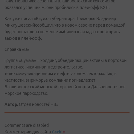
году. Первыйже сезон для владивостокских хоккеистов
оказался успешным, они пробились в плей-офф КХЛ.
Как уже писал «В», и.о. губернатора Приморья Владимир
Миклушевскийсообщил, что в новом сезоне перед командой
будет поставлена не менее амбициознаязадача: повторить
выход в плей-офф.
Справка «В»
Группа «Сумма» – холдинг, объединяющий активы в портовой
логистике, инжиниринге,строительстве,
телекоммуникационном и нефтегазовом секторах. Так, в
частности, вПриморье компании принадлежат
Владивостокский морской торговый порт и Дальневосточное
морское пароходство.
Автор:
Отдел новостей «В»
Comments are disabled
Комментарии для сайта
Cackl
e