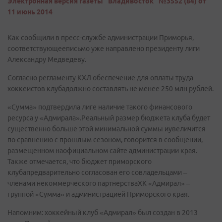
Электронная версия газеты "Владивосток" №3552 (84) от
11 июнь 2014
Как сообщили в пресс-службе администрации Приморья,
соответствующееписьмо уже направлено президенту лиги
Александру Медведеву.
Согласно регламенту КХЛ обеспечение для оплаты труда
хоккеистов клубадолжно составлять не менее 250 млн рублей.
«Сумма» подтвердила лиге наличие такого финансового
ресурса у «Адмирала».Реальный размер бюджета клуба будет
существенно больше этой минимальной суммы иувеличится
по сравнению с прошлым сезоном, говорится в сообщении,
размещенном наофициальном сайте администрации края.
Также отмечается, что бюджет приморского
клубапредварительно согласован его совладельцами –
членами некоммерческого партнерстваХК «Адмирал» –
группой «Сумма» и администрацией Приморского края.
Напомним: хоккейный клуб «Адмирал» был создан в 2013