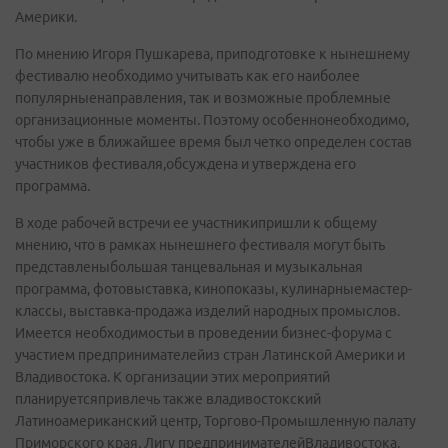
Америки.
По мнению Игоря Пушкарева, приподготовке к нынешнему
фестивалю необходимо учитывать как его наиболее
популярныенаправления, так и возможные проблемные
организационные моменты. Поэтому особеннонеобходимо,
чтобы уже в ближайшее время был четко определен состав
участников фестиваля,обсуждена и утверждена его
программа.
В ходе рабочей встречи ее участникипришли к общему
мнению, что в рамках нынешнего фестиваля могут быть
представленыбольшая танцевальная и музыкальная
программа, фотовыставка, кинопоказы, кулинарныемастер-
классы, выставка-продажа изделий народных промыслов.
Имеется необходимостьи в проведении бизнес-форума с
участием предпринимателейиз стран Латинской Америки и
Владивостока. К организации этих мероприятий
планируетсяпривлечь также владивостокский
Латиноамериканский центр, Торгово-Промышленную палату
Приморского края, Лигу предпринимателейВладивостока,