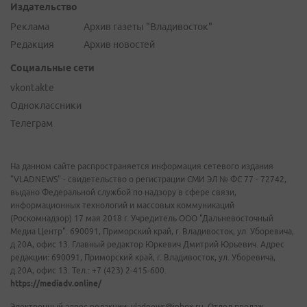
Издательство
Реклама
Архив газеты "Владивосток"
Редакция
Архив новостей
Социальные сети
vkontakte
Одноклассники
Телеграм
На данном сайте распространяется информация сетевого издания
"VLADNEWS" - свидетельство о регистрации СМИ ЭЛ № ФС 77 - 72742,
выдано Федеральной службой по надзору в сфере связи,
информационных технологий и массовых коммуникаций
(Роскомнадзор) 17 мая 2018 г. Учредитель ООО "Дальневосточный
Медиа Центр". 690091, Приморский край, г. Владивосток, ул. Уборевича,
д.20А, офис 13. Главный редактор Юркевич Дмитрий Юрьевич. Адрес
редакции: 690091, Приморский край, г. Владивосток, ул. Уборевича,
д.20А, офис 13. Тел.: +7 (423) 2-415-600.
https://mediadv.online/
Электронный адрес редакции: vladnews@inbox.ru. Отдел продаж