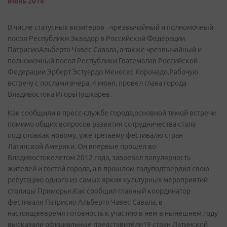
июнь 2014
В числе статусных визитеров –чрезвычайный и полномочный
посол Республики Эквадор в Российской Федерации
ПатрисиоАльберто Чавес Савала, а также чрезвычайный и
полномочный посол Республики Гватемалав Российской
Федерации Эрберт Эстуардо Менесес Коронадо.Рабочую
встречу с послами вчера, 4 июня, провел глава города
Владивостока ИгорьПушкарев.
Как сообщили в пресс-службе города,основной темой встречи
помимо общих вопросов развития сотрудничества стала
подготовкак новому, уже третьему фестивалю стран
Латинской Америки. Он впервые прошел во
Владивостокелетом 2012 года, завоевал популярность
жителей и гостей города, а в прошлом годуподтвердил свою
репутацию одного из самых ярких культурных мероприятий
столицы Приморья.Как сообщил главный координатор
фестиваля Патрисио Альберто Чавес Савала, в
настоящеевремя готовность к участию в нем в нынешнем году
высказали официальные представители19 стран Латинской