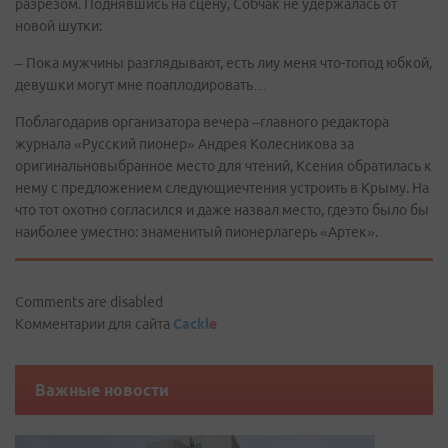
разрезом. Поднявшись на сцену, Собчак не удержалась от
новой шутки:
– Пока мужчины разглядывают, есть лиу меня что-топод юбкой,
девушки могут мне поаплодировать…
Поблагодарив организатора вечера –главного редактора
журнала «Русский пионер» Андрея Колесникова за
оригинальновыбранное место для чтений, Ксения обратилась к
нему с предложением следующиечтения устроить в Крыму. На
что тот охотно согласился и даже назвал место, гдеэто было бы
наиболее уместно: знаменитый пионерлагерь «Артек».
Comments are disabled
Комментарии для сайта
Cackl
e
Важные новости