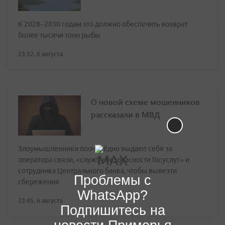
К 2028–2030 годам это должно обеспечить возврат
более тысячи тонн рыбы
23:32, 6 августа
О новой схеме мошенников
рассказали в МВД
Злоумышленники поочерёдно выдают себя за
оператора связи, «службу безопасности Госуслуг» и
сотрудника Центрального банка, чтобы вывезти
Проблемы с
сбережения
WhatsApp?
22:45, 6 августа
Подпишитесь на