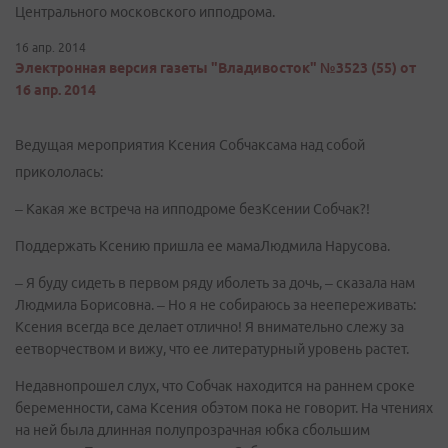
Центрального московского ипподрома.
16 апр. 2014
Электронная версия газеты "Владивосток" №3523 (55) от
16 апр. 2014
Ведущая мероприятия Ксения Собчаксама над собой
прикололась:
– Какая же встреча на ипподроме безКсении Собчак?!
Поддержать Ксению пришла ее мамаЛюдмила Нарусова.
– Я буду сидеть в первом ряду иболеть за дочь, – сказала нам
Людмила Борисовна. – Но я не собираюсь за неепереживать:
Ксения всегда все делает отлично! Я внимательно слежу за
еетворчеством и вижу, что ее литературный уровень растет.
Недавнопрошел слух, что Собчак находится на раннем сроке
беременности, сама Ксения обэтом пока не говорит. На чтениях
на ней была длинная полупрозрачная юбка сбольшим