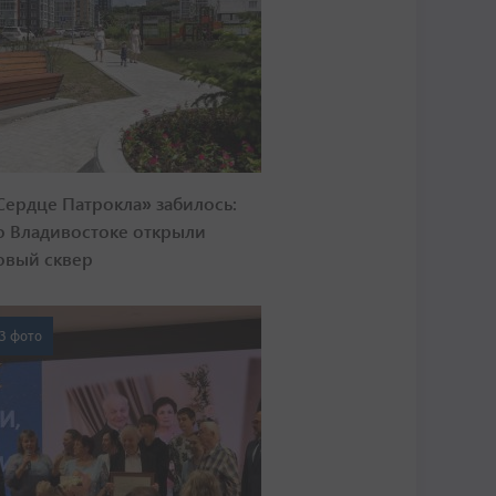
Сердце Патрокла» забилось:
о Владивостоке открыли
овый сквер
3 фото