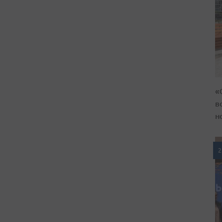
«
в
н
2