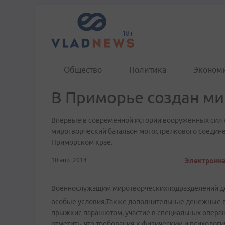
Общество
Политика
Эконом
В Приморье создан ми
Впервые в современной истории вооруженных сил 
миротворческий батальон мотострелкового соедине
Приморском крае.
10 апр. 2014
Электронная
Военнослужащим миротворческихподразделений доп
особые условия.Также дополнительные денежные в
прыжкис парашютом, участие в специальных операц
отметить, что требования к физическим и психолог