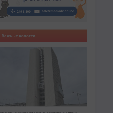
Важные новости
риморье закрепилось в десятке лучших