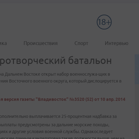
ика
Происшествия
Спорт
Интервью
ротворческий батальон
на Дальнем Востоке открыт набор военнослужа-щих в
ния Восточного военного округа, который дислоцируется в
 версия газеты "Владивосток" №3520 (52) от 10 апр. 2014
олнительно выплачивается 25-процентная надбавка за
ыплаты предусмотрены за дальние морские походы,
иях и другие условия военной службы. Однакоследует
ическим данным кандидатовна такие должности выше, чем на