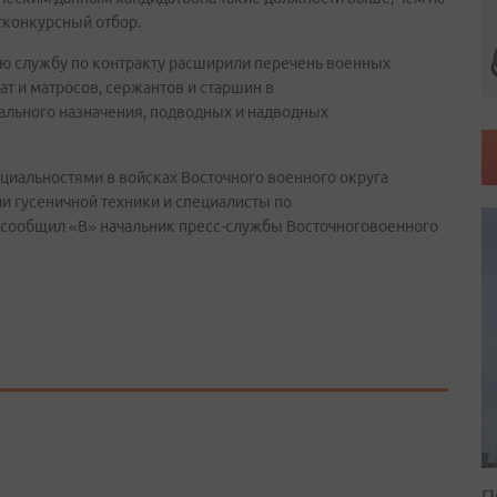
тконкурсный отбор.
ую службу по контракту расширили перечень военных
ат и матросов, сержантов и старшин в
ального назначения, подводных и надводных
иальностями в войсках Восточного военного округа
и гусеничной техники и специалисты по
 сообщил «В» начальник пресс-службы Восточноговоенного
П