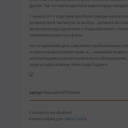
другие. Так что претендентов в миротворцы ожидае
С начала 2014 года пунктыотбора граждан на военн
должностей.В частности, на выбор – должности солд
десантныхподразделениях и подразделениях специ
силахТихоокеанского флота.
На сегодняшний день самымивостребованными спец
остаются водителикатегории «С», механики-водител
эксплуатациивысокотехнологичного оборудования,
округа подполковник Александр Гордеев.
Автор:
Николай КУТЕНКИХ
Comments are disabled
Комментарии для сайта
Cackl
e