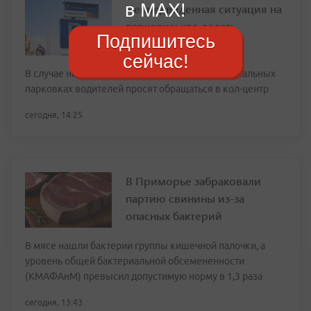
в MAX!
Непредвиденная ситуация на
парковке: что делать
Подпишитесь
сейчас!
В случае непредвиденных ситуаций на муниципальных
парковках водителей просят обращаться в кол-центр
сегодня, 14:25
В Приморье забраковали
партию свинины из-за
опасных бактерий
В мясе нашли бактерии группы кишечной палочки, а
уровень общей бактериальной обсемененности
(КМАФАнМ) превысил допустимую норму в 1,3 раза
сегодня, 13:43