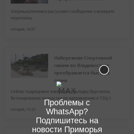
Злоумышленники рассылают сообщения о возврате
переплаты
сегодня, 16:07
Набережная Спортивной
гавани во Владивостоке
преображается быстрее
плана
Сейчас подрядчики завершают укладку брусчатки,
бетонирование на участке по направлению к ТЭЦ-1
Проблемы с
WhatsApp?
сегодня, 15:22
Подпишитесь на
новости Приморья