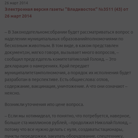
26 март 2014
Электронная версия газеты "Владивосток" №3511 (43) от
26 март 2014
– В Законодательномсобрании будет рассматриваться вопрос о
наделении муниципальных образованийполномочиями по
бесхозным животным. В том виде, в каком представлен
документ,он, мягко говоря, вызывает много вопросов, –
сообщил председатель комитетаНиколай Голояд. – Это
декларация о намерениях. Край передает
муниципалитетамполномочия, а порядок их исполнения будет
разработан в перспективе. Есть общиеслова: отлов,
содержание, вакцинация, уничтожение. А что они означают –
неясно.
Возникли уточнения ипо цене вопроса.
– Если мы хотимидеал, то понятно, что потребуется, наверное,
больше ста миллионов рублей, –продолжил Николай Голояд, –
потому что все нужно делать с нуля, создаватьстационары,
пункты передержки, закупать оборудование, спецтехнику,