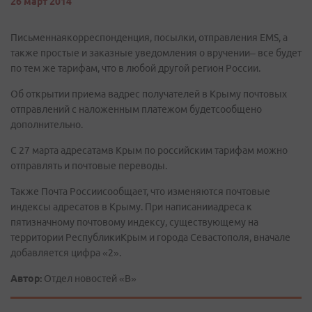
26 март 2014
Письменнаякорреспонденция, посылки, отправления ЕМS, а
также простые и заказные уведомления о вручении– все будет
по тем же тарифам, что в любой другой регион России.
Об открытии приема вадрес получателей в Крыму почтовых
отправлений с наложенным платежом будетсообщено
дополнительно.
С 27 марта адресатамв Крым по российским тарифам можно
отправлять и почтовые переводы.
Также Почта Россиисообщает, что изменяются почтовые
индексы адресатов в Крыму. При написанииадреса к
пятизначному почтовому индексу, существующему на
территории РеспубликиКрым и города Севастополя, вначале
добавляется цифра «2».
Автор:
Отдел новостей «В»