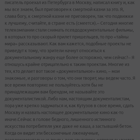
писатель проехал из Петербурга в Москву, написал книгу и, как
мы все знаем, был приговорен к смертной казни за это. Я,
слава богу, к смертной казни не приговорен, так что подвижки
к лучшему, считайте, в стране есть (смеется).– Сегодня многие
телекомпании стали снимать псевдодокументальные фильмы,
в которых то про скорый прилет пришельцев, то про «тайны
мира» рассказывают. Как вам кажется, подобные проекты не
приведут к тому, что зрители начнут относиться к
документальному жанру еще более осторожно, чем сейчас?– Я
отношусь крайне отрицательно к таким проектам. Многие из
тех, кто делает вот такое «документальное» кино, – мои
знакомые, и разговоры о том, что они творят, мы ведем часто. Я
все время повторяю: не пользуйтесь хотя бы не
принадлежащим вам брендом, не называйте это
документалистикой. Либо нам, настоящим документалистам,
пора уже крепко задуматься и, как Кутузов в свое время, сдать
Москву и назвать настоящее документальное кино как-­то
иначе.Сейчас в голове бедного, лишенного истинного
искусства потребителя уже даже не каша, а застывший бетон.
Когда он видит эти бесконечные лженаучные,