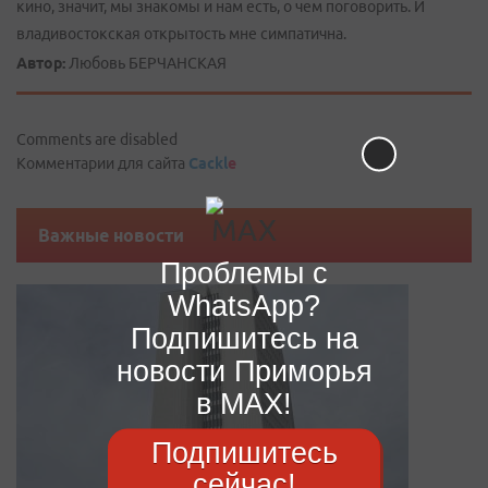
кино, значит, мы знакомы и нам есть, о чем поговорить. И
владивостокская открытость мне симпатична.
Автор:
Любовь БЕРЧАНСКАЯ
Comments are disabled
Комментарии для сайта
Cackl
e
Важные новости
Проблемы с
WhatsApp?
Подпишитесь на
новости Приморья
в MAX!
Подпишитесь
сейчас!