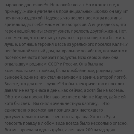
народное достояние!». Неплохой слоган. Но в контексте, к
примеру, жизни учителей в провинциальных школах он звучит
почти что издевкой. Надеюсь, что после просмотра картины
зритель задаст себе множество вопросов. А еще надеюсь, что
герои нашей ленты смогут узнать прелесть другой жизни. Нет,
я не мечтаю, что они станут купаться в роскоши, хотя бы жить
лучше. Вот наша героиня Васса из уральского поселка Калач. У
нее большой чистый дом, натуральное хозяйство, потому что в
поселок нечасто привозят продукты. Всю свою жизнь она
отдала двум родинам: СССР и России. Она была на
комсомольских стройках, была комбайнером, родила двоих
сыновей, один из них стал инвалидом в армии, а второй погиб.
Знаете, что для нее – лучше? Чтобы электричество в поселок
давали не на три часа в день, как сейчас, а хотя бы на восемь.
Об этом она просит. Не надо везти ее в Монте-Карло, дайте ей
хотя бы свет.– Вы сняли очень честную картину. – Это
единственно возможная позиция для настоящего
документального кино – честность, правда. Хотя на Руси
говорить правду в любом виде всегда было несколько опасно.
Вот мы проехали вдоль трубы, а лет эдак 200 назад один