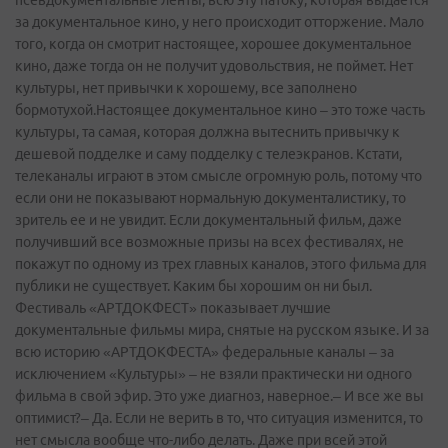
псевдокументальные ленты, всю эту патоку, которая выдается
за документальное кино, у него происходит отторжение. Мало
того, когда он смотрит настоящее, хорошее документальное
кино, даже тогда он не получит удовольствия, не поймет. Нет
культуры, нет привычки к хорошему, все заполнено
бормотухой.Настоящее документальное кино – это тоже часть
культуры, та самая, которая должна вытеснить привычку к
дешевой подделке и саму подделку с телеэкранов. Кстати,
телеканалы играют в этом смысле огромную роль, потому что
если они не показывают нормальную документалистику, то
зритель ее и не увидит. Если документальный фильм, даже
получивший все возможные призы на всех фестивалях, не
покажут по одному из трех главных каналов, этого фильма для
публики не существует. Каким бы хорошим он ни был.
Фестиваль «АРТДОКФЕСТ» показывает лучшие
документальные фильмы мира, снятые на русском языке. И за
всю историю «АРТДОКФЕСТА» федеральные каналы – за
исключением «Культуры» – не взяли практически ни одного
фильма в свой эфир. Это уже диагноз, наверное.– И все же вы
оптимист?– Да. Если не верить в то, что ситуация изменится, то
нет смысла вообще что-­либо делать. Даже при всей этой