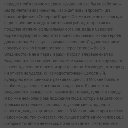
нерадостной картине я верю в лучшее. Иначе бы не работал. –
Вы прилетели из Пхеньяна. Нас ждет новый проект?– Да,
большой фильм о Северной Корее. Съемки еще не начались, я
ездил проводить подготовительную работу, встречался с
представителями официальных органов, ведь в Северной
Корее государство следит за процессом съемок; искал героев
для картины. А начнутся съемки в феврале. С удовольствием
покажу его и во Владивостоке в перспективе.– Вы во
Владивостоке не в первый раз?– Когда я впервые ехал во
Владивосток на кинофестиваль, мне казалось, что я еду куда-то
в очень удаленное от жизни пространство. Но увидел, что город
ни от чего не удален, он самодостаточный, целостный,
культурно насыщенный и развивающийся. В Москве больше
снобизма, далеко не всегда оправданного. Я приехал во
Владивосток раньше, чем начался фестиваль, гулял по городу.
И ко мне несколько раз подходили люди, которые видели мои
фильмы на прежних фестивалях, узнали меня, подошли
спросить, какую картину я привез. В Москве такое практически
невозможно, там считается, что лучше пройти мимо человека, с
которым ты лично незнаком. Но ведь если вы смотрели мое