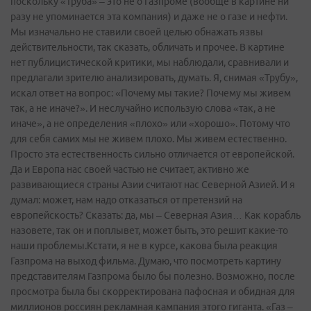
поскольку «Труба» – это не о Газпроме (вообще в картине ни
разу не упоминается эта компания) и даже не о газе и нефти.
Мы изначально не ставили своей целью обнажать язвы
действительности, так сказать, обличать и прочее. В картине
нет публицистической критики, мы наблюдали, сравнивали и
предлагали зрителю анализировать, думать. Я, снимая «Трубу»,
искал ответ на вопрос: «Почему мы такие? Почему мы живем
так, а не иначе?». И неслучайно использую слова «так, а не
иначе», а не определения «плохо» или «хорошо». Потому что
для себя самих мы не живем плохо. Мы живем естественно.
Просто эта естественность сильно отличается от европейской.
Да и Европа нас своей частью не считает, активно же
развивающиеся страны Азии считают нас Северной Азией. И я
думал: может, нам надо отказаться от претензий на
европейскость? Сказать: да, мы – Северная Азия… Как корабль
назовете, так он и поплывет, может быть, это решит какие-­то
наши проблемы.Кстати, я не в курсе, какова была реакция
Газпрома на выход фильма. Думаю, что посмотреть картину
представителям Газпрома было бы полезно. Возможно, после
просмотра была бы скорректирована пафосная и обидная для
миллионов россиян рекламная кампания этого гиганта. «Газ –