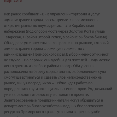
март 2013
Как ранее сообщали «В» в управлении торговли и услуг
администрации города, рассматривается возможность
открытия рынка по двум адресам – это Корабельная
набережная (под опорой моста через Золотой Рог) и улица
Татарская, 1 (район Второй Речки, в районе рыбокомбината).
Оба адреса уже внесены в план розничных рынков, который
администрация города формирует совместно с
администрацией Приморского края.Выбор именно этих мест
не случаен. Во-первых, они удобны для жителей. Сюда можно
легко доехать из любого района города. Оба участка
расположены на берегу моря, а значит, рыболовецкие суда
смогут швартоваться и сдавать улов непосредственно на
рынке, минуя посредников.– Сейчас идет работа по
определению круга потенциальных инвесторов. Ряд компаний
уже выражают готовность участвовать в проекте.
Заинтересованные предприниматели могут обращаться в
департамент рыбного хозяйства и водных биологических
ресурсов Приморского края, – уточнили в пресс-службе