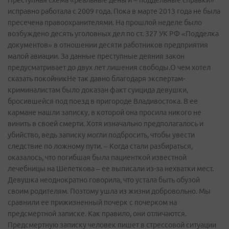
Преступная схема «реальные деньги – поддельные справки»
исправно работала с 2009 года. Пока в марте 2013 года не была
пресечена правоохранителями. На прошлой неделе было
возбуждено десять уголовных дел по ст. 327 УК РФ «Подделка
документов» в отношении десяти работников предприятия
малой авиации. За данные преступные деяния закон
предусматривает до двух лет лишения свободы.О чем хотел
сказать покойникНе так давно благодаря экспертам-
криминалистам было доказан факт суицида девушки,
бросившейся под поезд в пригороде Владивостока. В ее
кармане нашли записку, в которой она просила никого не
винить в своей смерти. Хотя изначально предполагалось и
убийство, ведь записку могли подбросить, чтобы увести
следствие по ложному пути. – Когда стали разбираться,
оказалось, что погибшая была пациенткой известной
лечебницы на Шепеткова – ее выписали из-за нехватки мест.
Девушка неоднократно говорила, что устала быть обузой
своим родителям. Поэтому ушла из жизни добровольно. Мы
сравнили ее прижизненный почерк с почерком на
предсмертной записке. Как правило, они отличаются.
Предсмертную записку человек пишет в стрессовой ситуации