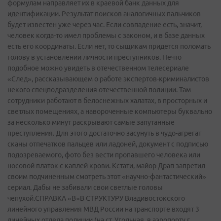
формулам направляет их в краевой банк данных для
идентификации. Результат поисков аналогичных пальчиков
будет известен уже через час. Если совпадение есть, значит,
человек когда-­то имел проблемы с законом, и в базе данных
есть его координаты. Если нет, то сыщикам придется поломать
голову в установлении личности преступников. Нечто
подобное можно увидеть в отечественном телесериале
«След», рассказывающем о работе экспертов-криминалистов
некого спецподразделения отечественной полиции. Там
сотрудники работают в белоснежных халатах, в просторных и
светлых помещениях, а навороченные компьютеры буквально
за несколько минут раскрывают самые запутанные
преступления. Для этого достаточно засунуть в чудо-агрегат
сканы отпечатков пальцев или ладоней, документ с подписью
подозреваемого, фото без вести пропавшего человека или
носовой платок с каплей крови. Кстати, майор Драп запретил
своим подчиненным смотреть этот «научно-фантастический»
сериал. Дабы не забивали свои светлые головы
чепухой.СПРАВКА «В»В СТРУКТУРУ Владивостокского
линейного управления МВД России на транспорте входят 3
линейных отдела полиции (на ст. Угольная, в аэропорту г.