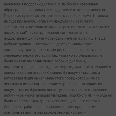
выявления подделки диплома. И, по буквам сравнивая
образцы почерка, доказал, что диплом изготовил именно он.
Парень до суда не хотел признавать «свой диплом». И только
на суде признался, когда ему предъявили результаты
экспертизы. И получил реальный срок. Вертолетчики летали с
подделкамиПо словам полицейского, чаще всего
подделывают дипломы мореходных вузов и училищ. И еще
рабочие дипломы, которые выдают капитаны портов
комсоставу гражданских плавсредств после прохождения
очередной переаттестации. Так, недавно во Владивостоке
были выявлены поддельные рабочие дипломы,
подтверждающие прохождение мореходами переаттестации в
одном из портов острова Сахалин. На документах стояла
витиеватая подпись капитана этого порта, который умер
несколько лет назад… В начале марта 2013 г. за подделку
документов возбуждено десять уголовных дел в отношении
работников малой авиации Магадана. Подобного ЧП никогда не
было в системе гражданской авиации Дальнего Востока.
Специфика работы провинившегося авиапредприятия –
контроль за противопожарной безопасностью и