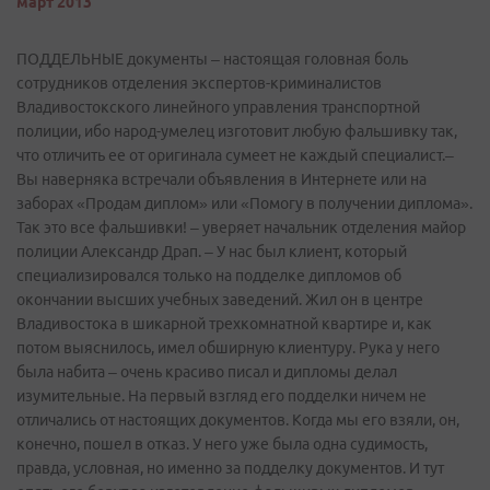
март 2013
ПОДДЕЛЬНЫЕ документы – настоящая головная боль
сотрудников отделения экспертов-криминалистов
Владивостокского линейного управления транспортной
полиции, ибо народ-умелец изготовит любую фальшивку так,
что отличить ее от оригинала сумеет не каждый специалист.–
Вы наверняка встречали объявления в Интернете или на
заборах «Продам диплом» или «Помогу в получении диплома».
Так это все фальшивки! – уверяет начальник отделения майор
полиции Александр Драп. – У нас был клиент, который
специализировался только на подделке дипломов об
окончании высших учебных заведений. Жил он в центре
Владивостока в шикарной трехкомнатной квартире и, как
потом выяснилось, имел обширную клиентуру. Рука у него
была набита – очень красиво писал и дипломы делал
изумительные. На первый взгляд его подделки ничем не
отличались от настоящих документов. Когда мы его взяли, он,
конечно, пошел в отказ. У него уже была одна судимость,
правда, условная, но именно за подделку документов. И тут