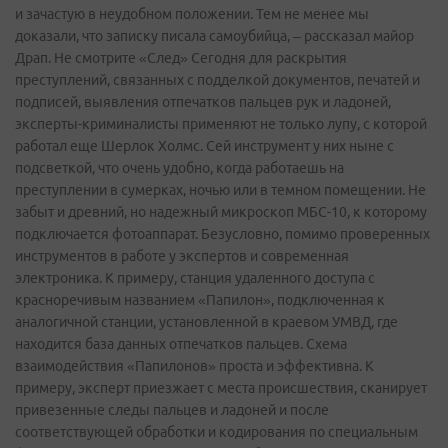
и зачастую в неудобном положении. Тем не менее мы
доказали, что записку писала самоубийца, – рассказал майор
Драп. Не смотрите «След» Сегодня для раскрытия
преступлений, связанных с подделкой документов, печатей и
подписей, выявления отпечатков пальцев рук и ладоней,
эксперты­-криминалисты применяют не только лупу, с которой
работал еще Шерлок Холмс. Сей инструмент у них ныне с
подсветкой, что очень удобно, когда работаешь на
преступлении в сумерках, ночью или в темном помещении. Не
забыт и древний, но надежный микроскоп МБС-10, к которому
подключается фотоаппарат. Безусловно, помимо проверенных
инструментов в работе у экспертов и современная
электроника. К примеру, станция удаленного доступа с
красноречивым названием «Папилон», подключенная к
аналогичной станции, установленной в краевом УМВД, где
находится база данных отпечатков пальцев. Схема
взаимодействия «Папилонов» проста и эффективна. К
примеру, эксперт приезжает с места происшествия, сканирует
привезенные следы пальцев и ладоней и после
соответствующей обработки и кодирования по специальным