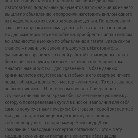
опять его берут за изготовление фальшивых дипломов.
Изготовителя поддельных документов взяли на живца: на него
вышли по объявлению и попросили изготовить диплом одного
из владивостокских вузов за хорошие деньги. По требованию
заказчика корочки диплома должны быть только настоящие.
Но для «мастера» это не проблема: приобрести чистый диплом
во Владивостоке можно по объявлению в газете. Здесь самое
главное – правильно заполнить документ. Изготовитель
фальшивок справился со своей работой на загляденье, текст
был написан от руки красивым, почти печатным шрифтом.
Аналогичные шрифты – для сравнения – в базе данных
криминалистов отсутствовали. И обыск в его квартире ничего
не дал: образцы шрифтов «мастер» уничтожил. То есть зацепок
не было никаких. – И тут операм повезло. Совершенно
случайно они нашли во время обыска медицинскую книжку,
которую подозреваемый купил в киоске и заполнил для себя
самого полупечатным почерком. Благодаря первой экспертизе
мы доказали, что медицинскую книжку он заполнил
собственноручно, – говорит майор Александр Драп. –
Гражданин с выводами экспертов согласился. Потом я эту
медицинскую книжку поставил в качестве образца для