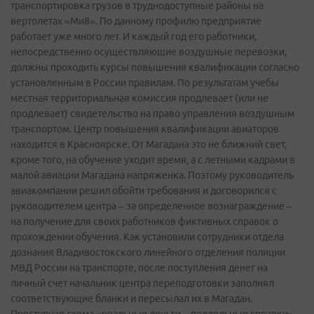
транспортировка грузов в труднодоступные районы на
вертолетах «Ми­8». По данному профилю предприятие
работает уже много лет. И каждый год его работники,
непосредственно осуществляющие воздушные перевозки,
должны проходить курсы повышения квалификации согласно
установленным в России правилам. По результатам учебы
местная территориальная комиссия продлевает (или не
продлевает) свидетельство на право управления воздушным
транспортом. Центр повышения квалификации авиаторов
находится в Красноярске. От Магадана это не ближний свет,
кроме того, на обучение уходит время, а с летными кадрами в
малой авиации Магадана напряженка. Поэтому руководитель
авиакомпании решил обойти требования и договорился с
руководителем центра – за определенное вознаграждение –
на получение для своих работников фиктивных справок о
прохождении обучения. Как установили сотрудники отдела
дознания Владивостокского линейного отделения полиции
МВД России на транспорте, после поступления денег на
личный счет начальник центра переподготовки заполнял
соответствующие бланки и пересылал их в Магадан.