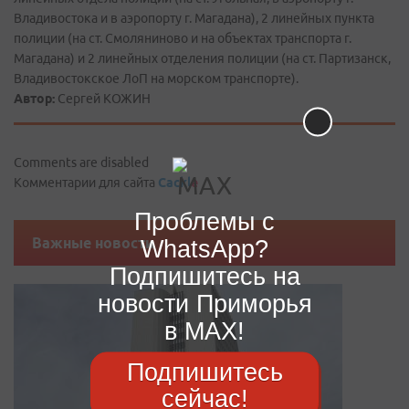
Владивостока и в аэропорту г. Магадана), 2 линейных пункта
полиции (на ст. Смоляниново и на объектах транспорта г.
Магадана) и 2 линейных отделения полиции (на ст. Партизанск,
Владивостокское ЛоП на морском транспорте).
Автор:
Сергей КОЖИН
Comments are disabled
Комментарии для сайта
Cackl
e
Проблемы с
Важные новости
WhatsApp?
Подпишитесь на
новости Приморья
в MAX!
Подпишитесь
сейчас!