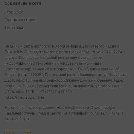
Социальные сети
vkontakte
Одноклассники
Телеграм
На данном сайте распространяется информация сетевого издания
"VLADNEWS" - свидетельство о регистрации СМИ ЭЛ № ФС 77 - 72742,
выдано Федеральной службой по надзору в сфере связи,
информационных технологий и массовых коммуникаций
(Роскомнадзор) 17 мая 2018 г. Учредитель ООО "Дальневосточный
Медиа Центр". 690091, Приморский край, г. Владивосток, ул. Уборевича,
д.20А, офис 13. Главный редактор Юркевич Дмитрий Юрьевич. Адрес
редакции: 690091, Приморский край, г. Владивосток, ул. Уборевича,
д.20А, офис 13. Тел.: +7 (423) 2-415-600.
https://mediadv.online/
Электронный адрес редакции: vladnews@inbox.ru. Отдел продаж
«Дальневосточный Медиа Центр» sale@mediadv.online. Тел.: +7 (423)
249-8-800. 18+