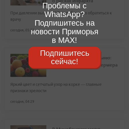
о рисках инфаркта
Проблемы с
WhatsApp?
При давлении выше 140/90 необходимо обратиться к
врачу
Подпишитесь на
новости Приморья
сегодня, 05:33
в MAX!
Подпишитесь
Как выбрать спелую дыню:
сейчас!
простые правила от фермера
Яркий цвет и сетчатый узор на корке — главные
признаки зрелости
сегодня, 04:29
В Минобрнауки могут