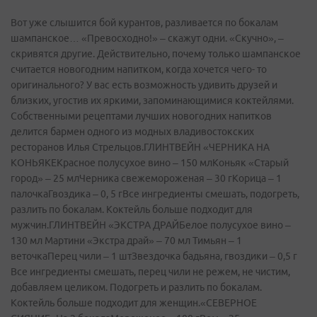
Вот уже слышится бой курантов, разливается по бокалам
шампанское… «Превосходно!» – скажут одни. «Скучно», –
скривятся другие. Действительно, почему только шампанское
считается новогодним напитком, когда хочется чего- то
оригинального? У вас есть возможность удивить друзей и
близких, угостив их яркими, запоминающимися коктейлями.
Собственными рецептами лучших новогодних напитков
делится бармен одного из модных владивостокских
ресторанов Илья Стрельцов.ГЛИНТВЕЙН «ЧЕРНИКА НА
КОНЬЯКЕКрасное полусухое вино – 150 млКоньяк «Старый
город» – 25 млЧерника свежемороженая – 30 гКорица – 1
палочкаГвоздика – 0, 5 гВсе ингредиенты смешать, подогреть,
разлить по бокалам. Коктейль больше подходит для
мужчин.ГЛИНТВЕЙН «ЭКСТРА ДРАЙБелое полусухое вино –
130 мл Мартини «Экстра драй» – 70 мл Тимьян – 1
веточкаПерец чили – 1 штЗвездочка бадьяна, гвоздики – 0,5 г
Все ингредиенты смешать, перец чили не режем, не чистим,
добавляем целиком. Подогреть и разлить по бокалам.
Коктейль больше подходит для женщин.«СЕВЕРНОЕ