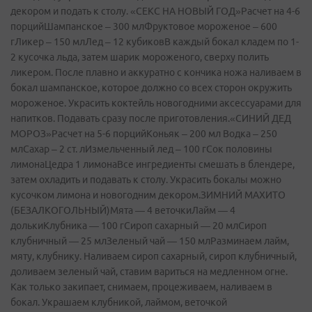
декором и подать к столу. «СЕКС НА НОВЫЙ ГОД»Расчет на 4-6
порцийШампанское – 300 млФруктовое мороженое – 600
гЛикер – 150 млЛед – 12 кубиковВ каждый бокал кладем по 1-
2 кусочка льда, затем шарик мороженого, сверху полить
ликером. После плавно и аккуратно с кончика ножа наливаем в
бокал шампанское, которое должно со всех сторон окружить
мороженое. Украсить коктейль новогодними аксессуарами для
напитков. Подавать сразу после приготовления.«СИНИЙ ДЕД
МОРОЗ»Расчет на 5-6 порцийКоньяк – 200 мл Водка – 250
млСахар – 2 ст. лИзмельченный лед – 100 гСок половины
лимонаЦедра 1 лимонаВсе ингредиенты смешать в блендере,
затем охладить и подавать к столу. Украсить бокалы можно
кусочком лимона и новогодним декором.ЗИМНИЙ МАХИТО
(БЕЗАЛКОГОЛЬНЫЙ)Мята — 4 веточкиЛайм — 4
долькиКлубника — 100 гСироп сахарный — 20 млСироп
клубничный — 25 млЗеленый чай — 150 млРазминаем лайм,
мяту, клубнику. Наливаем сироп сахарный, сироп клубничный,
доливаем зеленый чай, ставим вариться на медленном огне.
Как только закипает, снимаем, процеживаем, наливаем в
бокал. Украшаем клубникой, лаймом, веточкой