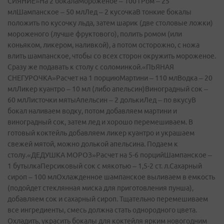
СИЯНИЕ»На 2 бокалаМороженое – 100 гРом – 25
млШампанское – 50 млЛед – 2 кусочкаВ тонкие бокалы
положить по кусочку льда, затем шарик (две столовые ложки)
мороженого (лучше фруктового), полить ромом (или
коньяком, ликером, наливкой), а потом осторожно, с ножа
влить шампанское, чтобы со всех сторон окружить мороженое.
Сразу же подавать к столу с соломинкой.«ПЬЯНАЯ
СНЕГУРОЧКА»Расчет на 1 порциюМартини – 110 млВодка – 20
млЛикер куантро – 10 мл (либо апельсин)Виноградный сок –
60 млЛисточки мятыАпельсин – 2 долькиЛед – по вкусуВ
бокал наливаем водку, потом добавляем мартини и
виноградный сок, затем лед и хорошо перемешиваем. В
готовый коктейль добавляем ликер куантро и украшаем
свежей мятой, можно долькой апельсина. Подаем к
столу.«ДЕДУШКА МОРОЗ»Расчет на 5-6 порцийШампанское –
1 бутылкаПерсиковый сок с мякотью – 1,5-2 ст. л.Сахарный
сироп – 100 млОхлажденное шампанское выливаем в емкость
(подойдет стеклянная миска для приготовления пунша),
добавляем сок и сахарный сироп. Тщательно перемешиваем
все ингредиенты, смесь должна стать однородного цвета.
Охладить, украсить бокалы для коктейля ярким новогодним