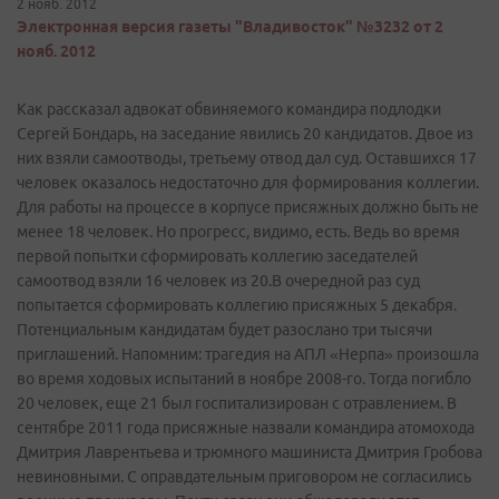
2 нояб. 2012
Электронная версия газеты "Владивосток" №3232 от 2
нояб. 2012
Как рассказал адвокат обвиняемого командира подлодки
Сергей Бондарь, на заседание явились 20 кандидатов. Двое из
них взяли самоотводы, третьему отвод дал суд. Оставшихся 17
человек оказалось недостаточно для формирования коллегии.
Для работы на процессе в корпусе присяжных должно быть не
менее 18 человек. Но прогресс, видимо, есть. Ведь во время
первой попытки сформировать коллегию заседателей
самоотвод взяли 16 человек из 20.В очередной раз суд
попытается сформировать коллегию присяжных 5 декабря.
Потенциальным кандидатам будет разослано три тысячи
приглашений. Напомним: трагедия на АПЛ «Нерпа» произошла
во время ходовых испытаний в ноябре 2008-го. Тогда погибло
20 человек, еще 21 был госпитализирован с отравлением. В
сентябре 2011 года присяжные назвали командира атомохода
Дмитрия Лаврентьева и трюмного машиниста Дмитрия Гробова
невиновными. С оправдательным приговором не согласились