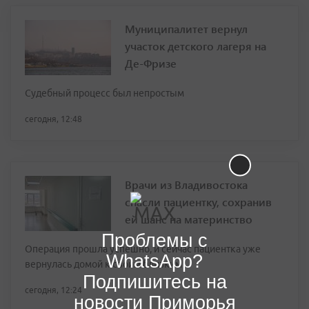
Муниципалитет вернул
участок детского лагеря на
Де-Фризе
Судебный процесс был непростым
сегодня, 12:48
Врачи из Владивостока
спасли пациентку, сохранив
ей шанс на материнство
Проблемы с
Операция прошла успешно, и сейчас пациентка уже
WhatsApp?
вернулась домой к своим близким
Подпишитесь на
сегодня, 12:24
новости Приморья