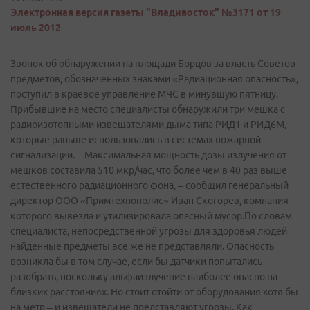
Электронная версия газеты "Владивосток" №3171 от 19
июль 2012
Звонок об обнаружении на площади Борцов за власть Советов
предметов, обозначенных знаками «Радиационная опасность»,
поступил в краевое управление МЧС в минувшую пятницу.
Прибывшие на место специалисты обнаружили три мешка с
радиоизотопными извещателями дыма типа РИД1 и РИД6М,
которые раньше использовались в системах пожарной
сигнализации. – Максимальная мощность дозы излучения от
мешков составила 510 мкр/час, что более чем в 40 раз выше
естественного радиационного фона, – сообщил генеральный
директор ООО «Примтехнополис» Иван Скогорев, компания
которого вывезла и утилизировала опасный мусор.По словам
специалиста, непосредственной угрозы для здоровья людей
найденные предметы все же не представляли. Опасность
возникла бы в том случае, если бы датчики попытались
разобрать, поскольку альфа­излучение наиболее опасно на
близких расстояниях. Но стоит отойти от оборудования хотя бы
на метр – и извещатели не представляют угрозы. Как