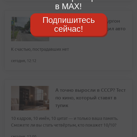
в MAX!
Подпишитесь
В Находке грузовой фургон
сейчас!
опрокинулся и повредил авто
К счастью, пострадавших нет
сегодня, 12:12
А точно выросли в СССР? Тест
по кино, который ставят в
тупик
10 кадров, 10 имён, 10 цитат — и только ваша память.
Сможете ли вы стать четвёртым, кто покажет 10/10?
сегодня, 12:00