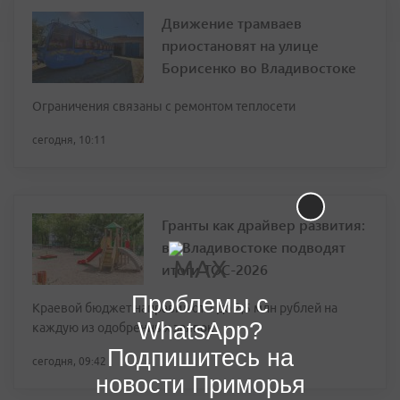
Движение трамваев
приостановят на улице
Борисенко во Владивостоке
Ограничения связаны с ремонтом теплосети
сегодня, 10:11
Гранты как драйвер развития:
во Владивостоке подводят
итоги ТОС-2026
Проблемы с
Краевой бюджет направил от 1 до 2,5 млн рублей на
WhatsApp?
каждую из одобренных заявок
Подпишитесь на
сегодня, 09:42
новости Приморья