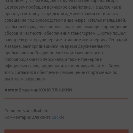
на приеме у главы Владивостока Игоря Пушкарева. Игорь
Сергеевич пообещал всяческое содействие. Не далее как в
прошлую пятницу в городской администрации состоялось
совещание под руководством вице¬мэра Натальи Мальцевой,
где были обсуждены вопросы оказания помощи в проведении
сборов, в частности, обеспечения транспортом. Охотно пошел
навстречу ректор университета экономики и сервиса Геннадий
Лазарев, распорядившийся на время двухнедельного
пребывания во Владивостоке спортсменов и всего
сопровождающего персонала, а также тренеров и
официальных лиц предоставить гостиницу «Аванте». Более
того, согласился обеспечить размещение спортсменов по
льготным расценкам.
Автор:
Владимир КОНОПЛИЦКИЙ
Comments are disabled
Комментарии для сайта
Cackl
e