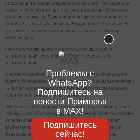
и подстанций в городе Владивостоке и на юге Приморья. Они
позволят обеспечить перетоки электроэнергии. 30 лет этим
никто не занимался! Будут построены две высоковольтные
линии: «Чугуевка – Лозовая» и «Владивосток – Лозовая». Всё
это значительно повысит надёжность энергоснабжения
жителей края.
Кроме этого планируется строительство двух новых
электростанций - Уссурийской ТЭЦ и Находкинской
электростанции.
Проблемы с
- Сергей Михайлович, недавно правительство объявило, что
WhatsApp?
будет субсидировать перелёты в центр России для молодёжи с
12 лет и людям старше 60 лет. Как вы думаете, это поможет
Подпишитесь на
решить проблему островного синдрома?
новости Приморья
- Несколько лет я поднимал этот вопрос перед руководством
в MAX!
страны, и, спасибо премьеру, такое решение принято. Это одна
из первых мер, с помощью которой государство решает
Подпишитесь
проблему отдалённости территории Дальнего Востока от
сейчас!
федерального центра. И это очень эффективная мера.