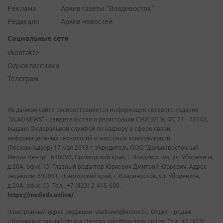
Реклама
Архив газеты "Владивосток"
Редакция
Архив новостей
Социальные сети
vkontakte
Одноклассники
Телеграм
На данном сайте распространяется информация сетевого издания
"VLADNEWS" - свидетельство о регистрации СМИ ЭЛ № ФС 77 - 72742,
выдано Федеральной службой по надзору в сфере связи,
информационных технологий и массовых коммуникаций
(Роскомнадзор) 17 мая 2018 г. Учредитель ООО "Дальневосточный
Медиа Центр". 690091, Приморский край, г. Владивосток, ул. Уборевича,
д.20А, офис 13. Главный редактор Юркевич Дмитрий Юрьевич. Адрес
редакции: 690091, Приморский край, г. Владивосток, ул. Уборевича,
д.20А, офис 13. Тел.: +7 (423) 2-415-600.
https://mediadv.online/
Электронный адрес редакции: vladnews@inbox.ru. Отдел продаж
«Дальневосточный Медиа Центр» sale@mediadv.online. Тел.: +7 (423)