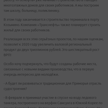
работу. «Роснефть» уже начинает строительство в Находке
многоэтажных домов для своих работников. А мы построим
там школу, больницу, поликлинику.
В этом году заканчивается строительство терминала в порту
Козьмино. Компания «Транснефть» также планирует строить
жильё для своих работников.
Реализация всех этих серьёзных проектов, по нашим оценкам,
позволит к 2020 году увеличить валовой региональный
продукт до двух триллионов рублей. Это шестикратный рост
ВРП!
Особо хочу подчеркнуть, что будут созданы рабочие места,
связанные с новыми видами производства, что в первую
очередь интересно для молодёжи.
- А будет ли развиваться традиционная для Приморья отрасль
судостроения?
- В феврале я принимал участие в спуске на воду ледового
танкера, построенного на верфях Самсунга в Южной Корее по