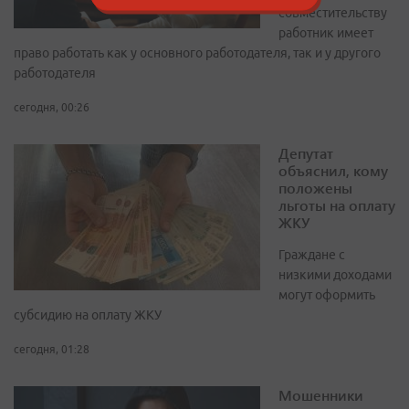
совместительству
работник имеет
право работать как у основного работодателя, так и у другого
работодателя
сегодня, 00:26
Депутат
объяснил, кому
положены
льготы на оплату
ЖКУ
Граждане с
низкими доходами
могут оформить
субсидию на оплату ЖКУ
сегодня, 01:28
Мошенники