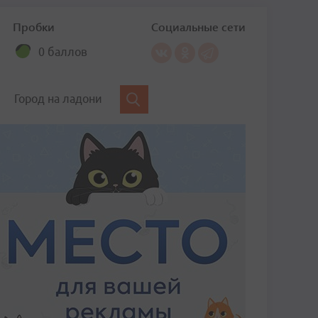
Пробки
Социальные сети
0 баллов
Город на ладони