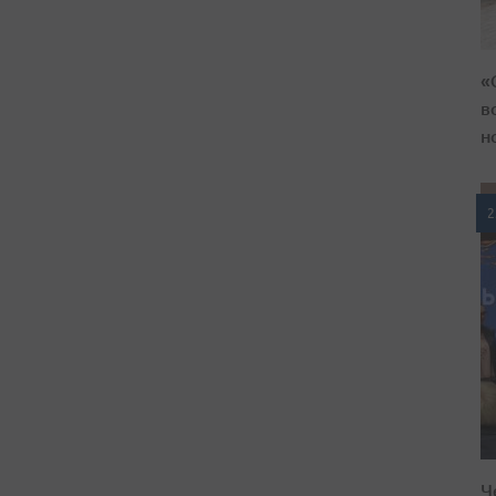
«
в
н
2
Ч