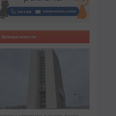
Важные новости
риморье закрепилось в десятке лучших