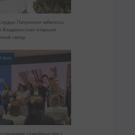
Сердце Патрокла» забилось:
о Владивостоке открыли
овый сквер
3 фото
ествование семейных пар с