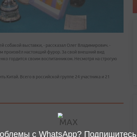
й собакой выставки, - рассказал Олег Владимирович. -
 произвёл настоящий фурор. За свой внешний вид
нко гордится своим воспитанником. Несмотря на строгую
ь Китай. Всего в российской группе 24 участника и 21
облемы с WhatsApp? Подпишитесь