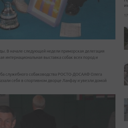
и
17
ды. В начале следующей недели приморская делегация
ная интернациональная выставка собак всех пород и
луба служебного собаководства РОСТО-ДОСААФ Олега
азали себя в спортивном дворце Ланфау и увезли домой