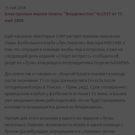
15 май 2008
Электронная версия газеты "Владивосток" №2337 от 15
май 2008
Ещё накануне некоторые СМИ распространили заявление
главы футбольного клуба «Луч-Энергия» Виктора МЯСНИК о
том, что ситуация в команде якобы под контролем, а уже на
следующий день издание «Спорт-экспресс» сообщило об
уходе из «Луча» атакующего полузащитника Георгия БАЗАЕВА.
Дословно так и говорится: «Георгий Базаев покинет команду
после окончания 11-го тура премьер-лиги (то есть после
сегодняшней игры в Томске. – Прим. ред.). Срок соглашения с
приморским клубом у футболиста истекает 15 июня, и Базаев
уже уведомил своих работодателей, что не будет продлевать
контракт и возвращается домой во Владикавказ».
Причин для этого решения у одного из лидеров «Луча»
несколько. Главная - возможность играть в одной команде с
братом Джамбуладом, вернувшимся в «Аланию» летом