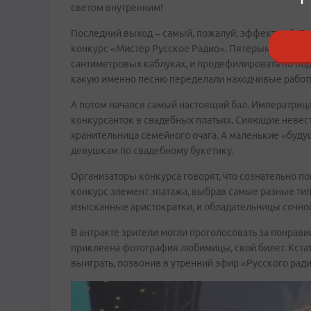
светом внутренним!
Последний выход – самый, пожалуй, эффектный. По
конкурс «Мистер Русское Радио». Пятерым мужчинам
сантиметровых каблуках, и продефилировать по поди
какую именно песню переделали находчивые работн
А потом начался самый настоящий бал. Императрица
конкурсанток в свадебных платьях. Сияющие невест
хранительница семейного очага. А маленькие «буд
девушкам по свадебному букетику.
Организаторы конкурса говорят, что сознательно 
конкурс элемент эпатажа, выбрав самые разные ти
изысканные аристократки, и обладательницы сочной
В антракте зрители могли проголосовать за понрави
приклеена фотография любимицы, свой билет. Кстати,
выиграть, позвонив в утренний эфир «Русского ради