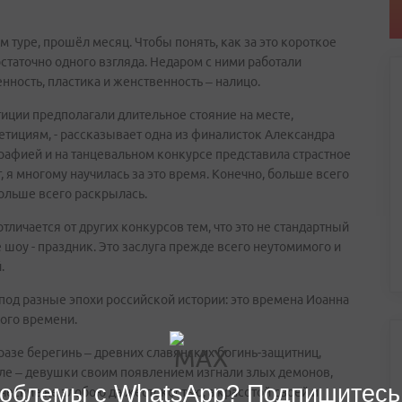
м туре, прошёл месяц. Чтобы понять, как за это короткое
статочно одного взгляда. Недаром с ними работали
ность, пластика и женственность – налицо.
тиции предполагали длительное стояние на месте,
етициям, - рассказывает одна из финалисток Александра
рафией и на танцевальном конкурсе представила страстное
т, я многому научилась за это время. Конечно, больше всего
ольше всего раскрылась.
тличается от других конкурсов тем, что это не стандартный
 шоу - праздник. Это заслуга прежде всего неутомимого и
.
од разные эпохи российской истории: это времена Иоанна
кого времени.
разе берегинь – древних славянских богинь-защитниц,
мле – девушки своим появлением изгнали злых демонов,
облемы с WhatsApp? Подпишитесь
ческие не злобою да жестокостью, а красотой своей и