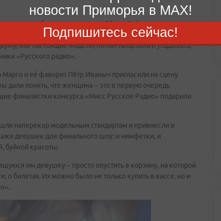
новости Приморья в MAX!
ка юные особы переодевались, Лёва и Ерёма устроили
Подпишитесь сейчас!
 для начала пришлось представить, что они идут на 11-
уму, как настоящие модели, потом танцевать и угадывать,
ики «Русского радио».
 Марго и её фаворит Пётр Иваныч пригласили на сцену
ы дали понять, что женщина – это в первую очередь
ущие финалистки конкурса «Мисс Русское Радио» подарили
пошли наперекор модельным стандартам и привнесли в
пажи девушек для финального шоу: и нимфетки, и
, буйной красоты.
вшуюся им девушку – просто опустить в корзину, на которой
 о билетах. Их можно было не только купить в кассе, но и
о».