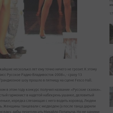
и
17
ижайшие несколько лет ему точно ничего не грозит. К этому
исс Русское Радио-Владивосток-2008», - сразу 13
рандиозное шоу прошло в пятницу на сцене Fesco Нall.
ром в этом году конкурс получил название «Русские сказки».
истый гармонист в надетой набекрень ушанке, деловитый
пеньке, изредка слезающая с него водить хоровод. Людям
ь. Женщины танцевали с медведем (а после танца дарили
исядку, дабы переплясать Михайло Потапыча. Но не одними