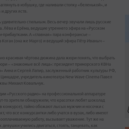
аглянуть в избушку, где наливали стопку «беленькой», и
и других яств.
 удивительно стильным. Весь вечер звучали лишь русские
. Лёва и Ерёма, ведущие утреннего эфира на «Русском
и-прибаутками. А «главная» пара конферансье –
 Коган (она же Марго) и ведущий эфира Пётр Иваныч –
ьно красивая чёртова дюжина дала жюри понять, что выбрать
жюри – «знакомые всё лица»: президент приморского КВНа
» Анна и Сергей Лапир, заслуженный работник культуры РФ,
Цинцадзе, учредитель кинотеатра New Wave Cinema Павел
сквы Михаил Ковальчук.
удии «Русского радио» на профессиональной аппаратуре
ут-то зрители обнаружили, что красотки любят шоколад
 в конкурсе), тайно обожают лысых мужчин и носочки с
акт, что все конкурсантки либо учатся в вузах, либо имеют
ооплачиваемую работу, вызывает уважение. Тут же на
девушки учились двигаться, стоять, танцевать, как