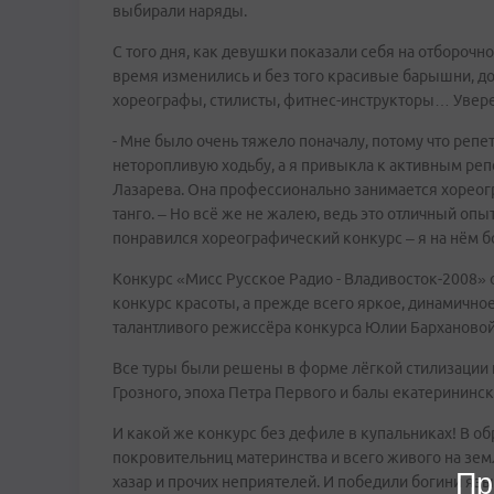
выбирали наряды.
С того дня, как девушки показали себя на отборочно
время изменились и без того красивые барышни, до
хореографы, стилисты, фитнес-инструкторы… Уверен
- Мне было очень тяжело поначалу, потому что репе
неторопливую ходьбу, а я привыкла к активным реп
Лазарева. Она профессионально занимается хореог
танго. – Но всё же не жалею, ведь это отличный опы
понравился хореографический конкурс – я на нём б
Конкурс «Мисс Русское Радио - Владивосток-2008» о
конкурс красоты, а прежде всего яркое, динамичное
талантливого режиссёра конкурса Юлии Бархановой
Все туры были решены в форме лёгкой стилизации п
Грозного, эпоха Петра Первого и балы екатерининс
И какой же конкурс без дефиле в купальниках! В об
покровительниц материнства и всего живого на зе
Пр
хазар и прочих неприятелей. И победили богини язы