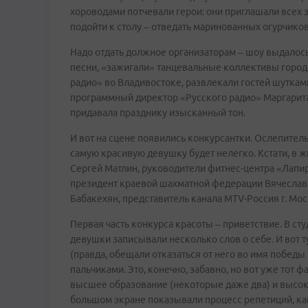
хороводами потчевали герои: они приглашали всех з
подойти к столу – отведать маринованных огурчиков 
Надо отдать должное организаторам – шоу выдалось
песни, «зажигали» танцевальные коллективы города
радио» во Владивостоке, развлекали гостей шуткам
программный директор «Русского радио» Маргарита
придавала празднику изысканный тон.
И вот на сцене появились конкурсантки. Ослепител
самую красивую девушку будет нелегко. Кстати, в 
Сергей Матлин, руководители фитнес-центра «Лапир
президент краевой шахматной федерации Вячеслав 
Бабакехян, представитель канала MTV-Россия г. Мо
Первая часть конкурса красоты – приветствие. В ст
девушки записывали несколько слов о себе. И вот т
(правда, обещали отказаться от него во имя победы
пальчиками. Это, конечно, забавно, но вот уже тот ф
высшее образование (некоторые даже два) и высок
большом экране показывали процесс репетиций, как 