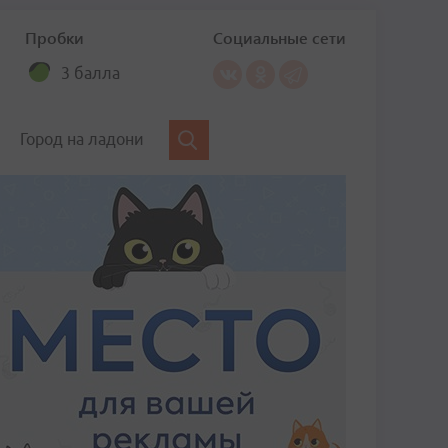
Пробки
Социальные сети
3 балла
Город на ладони