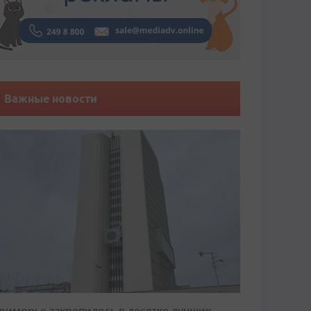
Важные новости
риморье закрепилось в десятке лучших