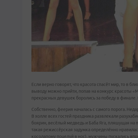
Если верно говорят, что красота спасёт мир, то в бл
выводу можно прийти, попав на конкурс красоты «М
прекрасных девушек боролись за победу в финале. Г
Собственно, феерия началась с самого порога. Неда
В холле всех гостей праздника развлекали разухаб
боярин, весёлый медведь и Баба Яга, пляшущая на 
такая режиссёрская задумка определённо нравилас
косолапому поцелуй в нос), мужчины пускались впр