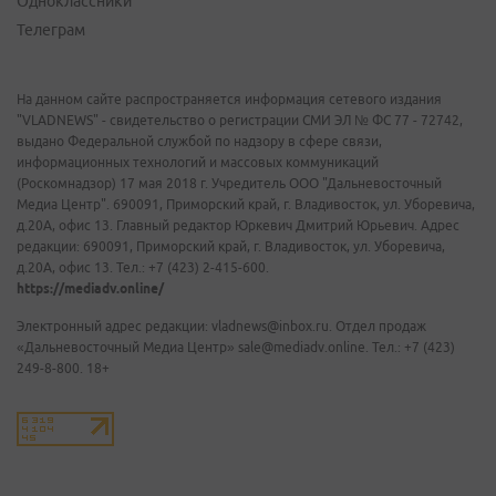
Одноклассники
Телеграм
На данном сайте распространяется информация сетевого издания
"VLADNEWS" - свидетельство о регистрации СМИ ЭЛ № ФС 77 - 72742,
выдано Федеральной службой по надзору в сфере связи,
информационных технологий и массовых коммуникаций
(Роскомнадзор) 17 мая 2018 г. Учредитель ООО "Дальневосточный
Медиа Центр". 690091, Приморский край, г. Владивосток, ул. Уборевича,
д.20А, офис 13. Главный редактор Юркевич Дмитрий Юрьевич. Адрес
редакции: 690091, Приморский край, г. Владивосток, ул. Уборевича,
д.20А, офис 13. Тел.: +7 (423) 2-415-600.
https://mediadv.online/
Электронный адрес редакции: vladnews@inbox.ru. Отдел продаж
«Дальневосточный Медиа Центр» sale@mediadv.online. Тел.: +7 (423)
249-8-800. 18+