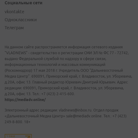
Социальные сети
vkontakte
Одноклассники
Телеграм
На данном сайте распространяется информация сетевого издания
"VLADNEWS" - свидетельство о регистрации СМИ ЭЛ № ФС 77 - 72742,
выдано Федеральной службой по надзору в сфере связи,
информационных технологий и массовых коммуникаций
(Роскомнадзор) 17 мая 2018 г. Учредитель ООО "Дальневосточный
Медиа Центр". 690091, Приморский край, г. Владивосток, ул. Уборевича,
д.20А, офис 13. Главный редактор Юркевич Дмитрий Юрьевич. Адрес
редакции: 690091, Приморский край, г. Владивосток, ул. Уборевича,
д.20А, офис 13. Тел.: +7 (423) 2-415-600.
https://mediadv.online/
Электронный адрес редакции: vladnews@inbox.ru. Отдел продаж
«Дальневосточный Медиа Центр» sale@mediadv.online. Тел.: +7 (423)
249-8-800. 18+