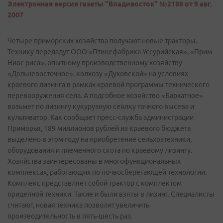
Электронная версия газеты "Владивосток" №2188 от 9 авг.
2007
Четыре приморских хозяйства получают новые тракторы.
Технику передадут ООО «Птицефабрика Уссурийская», «Прим-
Ниос риса», опытному производственному хозяйству
«Дальневосточное», колхозу «Духовской» на условиях
краевого лизинга в рамках краевой программы технического
перевооружения села. А подсобное хозяйство «Бархатное»
возьмет по лизингу кукурузную сеялку точного высева и
культиватор. Как сообщает пресс-служба администрации
Приморья, 189 миллионов рублей из краевого бюджета
выделено в этом году на приобретение сельхозтехники,
оборудования и племенного скота по краевому лизингу.
Хозяйства заинтересованы в многофункциональных
комплексах, работающих по почвосберегающей технологии.
Комплекс представляет собой трактор с комплектом
прицепной техники. Такие и были взяты в лизинг. Специалисты
считают, новая техника позволит увеличить
производительность в пять-шесть раз.