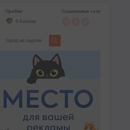
Пробки
Социальные сети
0 баллов
Город на ладони