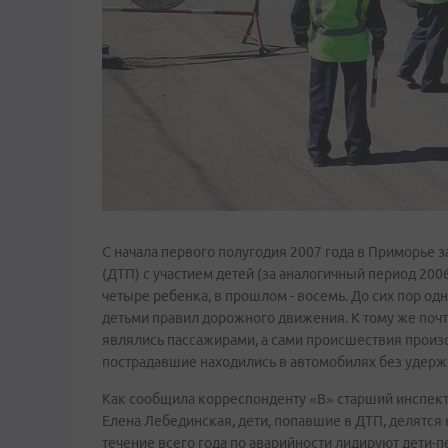
С начала первого полугодия 2007 года в Приморье
(ДТП) с участием детей (за аналогичный период 200
четыре ребенка, в прошлом - восемь. До сих пор од
детьми правил дорожного движения. К тому же почт
являлись пассажирами, а сами происшествия произо
пострадавшие находились в автомобилях без удерж
Как сообщила корреспонденту «В» старший инспек
Елена Лебединская, дети, попавшие в ДТП, делятся 
течение всего года по аварийности лидируют дети-п