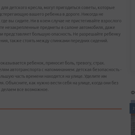
е для детского кресла, могут пригодиться советы, которые
дстерегающую вашего ребенка в дороге. Никогда не
 где вы сидите. Ни в коем случае не пристегивайте взрослого
йте незакрепленные предметы в салоне автомобиля, даже
ии представляет большую опасность. Не разрешайте ребенку
ения, также стоять между спинками передних сидений.
оказывается ребенок, приносит боль, тревогу, страх.
лям автотранспорта с напоминанием: детская безопасность -
большую часть времени находятся на улице. Уделите им
. Объясните, как нужно вести себя на улице, когда они без
, делаем все возможное.
Ф
2