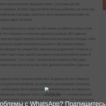
ожно-транспортное происшествие с участием детей-
 человек. В 2006 году погибли четыре ребенка, а в этом три.
 избежала трагедии. Конечно, часто аварии происходят по
оторых двое погибли.
 проезжую часть, ходят по обочинам, особенно ночью. Если
что говорить о сельских дорогах и улицах. Вот один из
вечера молодой человек на японском мотоцикле «Хонда» сбил
ученных травм скончалась на месте. Возникает вопрос,
мя бродил по улицам без присмотра родителей? Темнота, а
лом году к еще одной трагедии в сельском районе края. В
жирками - 15 и 13 лет - на высокой скорости сбил двух
ния и отделался испугом, а вот девочки погибли. Одна на
возраста и бесстрашия выбегают на дорогу из-за стоящего
 за рулем автомобиля, не успевает среагировать. Конечно,
ем необходимо быть предельно внимательным, не нарушать
й режим. В апреле этого года в Артеме 11-летний мальчик
тут же попал под колеса другого автомобиля. От полученных
облемы с WhatsApp? Подпишитесь
жасный случай, когда водитель «Сузуки-Эскудо» сбил