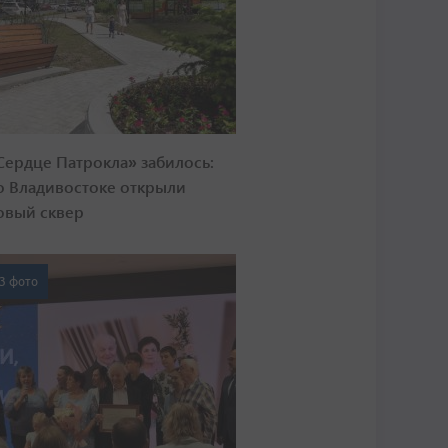
Сердце Патрокла» забилось:
о Владивостоке открыли
овый сквер
3 фото