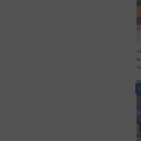
«
в
н
2