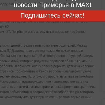
новости Приморья в MAX!
орогу, а водитель просто не смог вовремя затормозить…
Подпишитесь сейчас!
ажирами, в прошлом их было 60. Один ребенок погиб, а в
у - 60.
м - 27. Погибших в этом году нет, в прошлом - ребенок-
егория детей страдает только по вине родителей. Между
вка к ПДД, введенная еще год назад. Но до сих пор для
ебенка кажется навязанной и совершенно ненужной. А ведь
апоминаний, которые родители-водители обязаны знать. В
ебенка. Запомните, очень опасно держать детей на коленях.
экстренном торможении никакой взрослый не удержит даже
, чем переднее. Ну, о том, что пристегнутыми в автомобиле
Исследования подтверждают, что использование детских
мертность детей в автоавариях и на 60 процентов - ранения.
центов побывавших в аварии детей погибает. Что уж говорить
ок может получить даже при не очень резком торможении