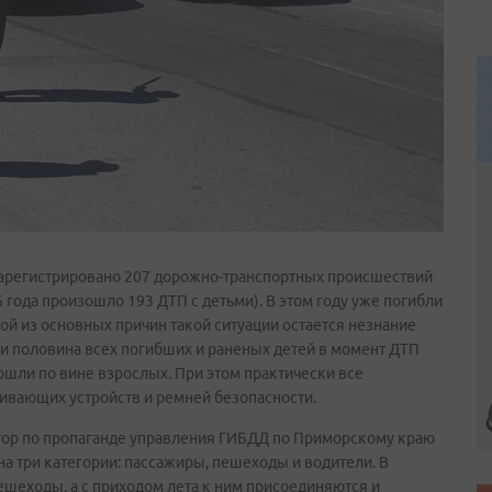
 зарегистрировано 207 дорожно-транспортных происшествий
6 года произошло 193 ДТП с детьми). В этом году уже погибли
ной из основных причин такой ситуации остается незнание
и половина всех погибших и раненых детей в момент ДТП
шли по вине взрослых. При этом практически все
ивающих устройств и ремней безопасности.
тор по пропаганде управления ГИБДД по Приморскому краю
на три категории: пассажиры, пешеходы и водители. В
ешеходы, а с приходом лета к ним присоединяются и