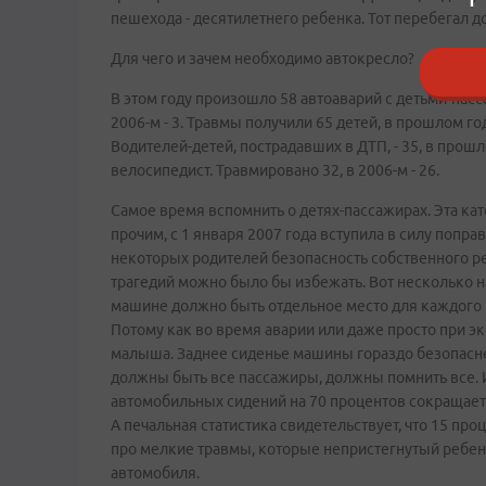
пешехода - десятилетнего ребенка. Тот перебегал д
Для чего и зачем необходимо автокресло?
В этом году произошло 58 автоаварий с детьми-пасс
2006-м - 3. Травмы получили 65 детей, в прошлом год
Водителей-детей, пострадавших в ДТП, - 35, в прошло
велосипедист. Травмировано 32, в 2006-м - 26.
Самое время вспомнить о детях-пассажирах. Эта кат
прочим, с 1 января 2007 года вступила в силу попра
некоторых родителей безопасность собственного р
трагедий можно было бы избежать. Вот несколько н
машине должно быть отдельное место для каждого р
Потому как во время аварии или даже просто при 
малыша. Заднее сиденье машины гораздо безопаснее
должны быть все пассажиры, должны помнить все. 
автомобильных сидений на 70 процентов сокращает с
А печальная статистика свидетельствует, что 15 про
про мелкие травмы, которые непристегнутый ребен
автомобиля.