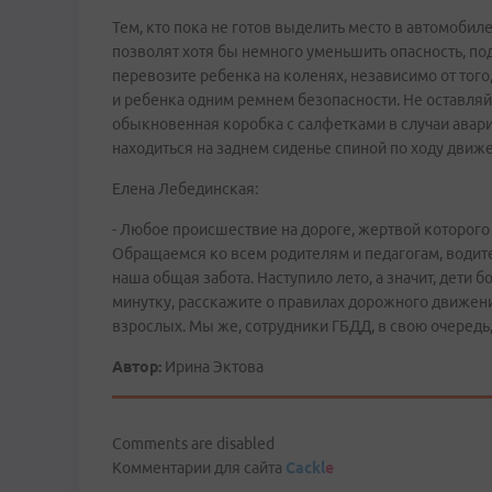
Тем, кто пока не готов выделить место в автомобил
позволят хотя бы немного уменьшить опасность, по
перевозите ребенка на коленях, независимо от того,
и ребенка одним ремнем безопасности. Не оставля
обыкновенная коробка с салфетками в случаи авар
находиться на заднем сиденье спиной по ходу движ
Елена Лебединская:
- Любое происшествие на дороге, жертвой которого 
Обращаемся ко всем родителям и педагогам, водите
наша общая забота. Наступило лето, а значит, дети 
минутку, расскажите о правилах дорожного движения
взрослых. Мы же, сотрудники ГБДД, в свою очередь
Автор:
Ирина Эктова
Comments are disabled
Комментарии для сайта
Cackl
e