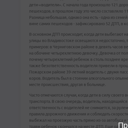
дети-«водители». С начала года произошло 121 дор
пешеходов, в прошлом году это число составляло 110
Разница небольшая, однако она есть - одна из семей
вине самих пешеходов - зафиксировано 52 ДТП, в к
В основном ДТП происходит, когда дети выбегают на
улицы во Владивостоке освещаются недостаточно, то 
примеров: в Черниговском районе в девять часов 
на обочине четырехлетнюю девочку. Девочка от пол
почему четырехлетний ребенок в столь позднее вре
также безответственность водителя привели в прош
Пожарском районе 39-летний водитель с двумя пасса
коров. Водитель был в стоянии алкогольного опьяне
месте происшествия, другая в больнице.
Часто отмечаются случаи, когда дети в силу своего 
транспорта. В свою очередь, водитель, находящийся
ответственность с водителей не снимается, за рул
правила дорожного движения и соблюдать скоростно
выбежал на проезжую часть прямо из-за автобуса и 
Пр
травм ребенок скончался на месте ДТП. Еще один у