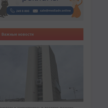
Важные новости
риморье закрепилось в десятке лучших