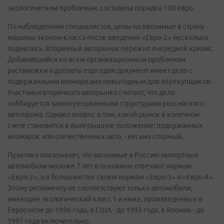
экологическим проблемам, составила порядка 100 евро.
По наблюдениям специалистов, цены на ввозимые в страну
машины эконом-класса после введения «Евро-2» несколько
поднялись. Вторичный авторынок пережил очередной кризис.
Добавившийся ко всем организационным проблемам
растаможки и доплаты еще один документ имеет дело с
подержанными иномарками невыгодным для перекупщиков.
Участники вторичного авторынка считают, что дело
лоббируется заинтересованными структурами российского
автопрома. Однако вопрос о том, какой рынок в конечном
счете становится в выигрышное положение: подержанных
иномарок или отечественных авто, - весьма спорный.
Практика показывает, что ввозимые в Россию импортные
автомобили моложе 7 лет в основном отвечают нормам
«Евро-2», а в большинстве своем нормам «Евро-3» и «Евро-4».
Этому регламенту не соответствуют только автомобили,
имеющие экологический класс 1 и ниже, произведенные в
Евросоюзе до 1996 года, в США - до 1993 года, в Японии - до
1997 года включительно.