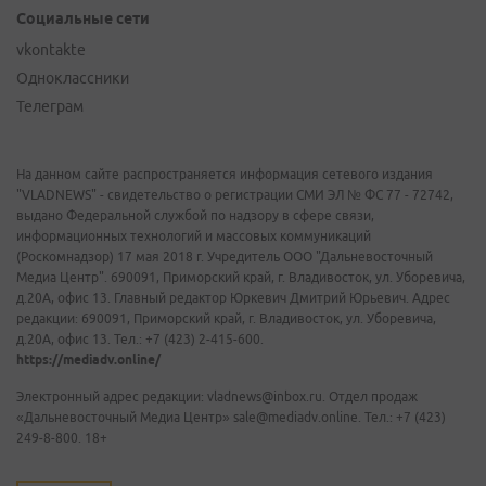
Социальные сети
vkontakte
Одноклассники
Телеграм
На данном сайте распространяется информация сетевого издания
"VLADNEWS" - свидетельство о регистрации СМИ ЭЛ № ФС 77 - 72742,
выдано Федеральной службой по надзору в сфере связи,
информационных технологий и массовых коммуникаций
(Роскомнадзор) 17 мая 2018 г. Учредитель ООО "Дальневосточный
Медиа Центр". 690091, Приморский край, г. Владивосток, ул. Уборевича,
д.20А, офис 13. Главный редактор Юркевич Дмитрий Юрьевич. Адрес
редакции: 690091, Приморский край, г. Владивосток, ул. Уборевича,
д.20А, офис 13. Тел.: +7 (423) 2-415-600.
https://mediadv.online/
Электронный адрес редакции: vladnews@inbox.ru. Отдел продаж
«Дальневосточный Медиа Центр» sale@mediadv.online. Тел.: +7 (423)
249-8-800. 18+