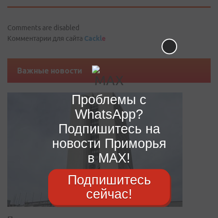
Comments are disabled
Комментарии для сайта
Cackl
e
Важные новости
Проблемы с
WhatsApp?
Подпишитесь на
новости Приморья
в MAX!
Подпишитесь
сейчас!