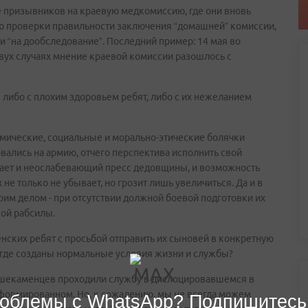
 призывников на краевую медкомиссию, где они вновь
ю проверки правильности заключения “домашней” комиссии,
ли “на дообследование”. Последний пример: 14 мая во
двух случаях мнение краевой комиссии разошлось с
 либо с плохим здоровьем ребят, либо с их нежеланием
омические, социальные и морально-этические болячки
ались на армию, отчего перспектива исполнить свой
гает и неослабевающий пресс дедовщины, и возможность
 не только не убывает, но грозит лишь увеличиться. Да и в
оим делом - при отсутствии должной боевой подготовки их
вой рабсилы.
нских ребят с просьбой отправить их сыновей в конкретную
, где созданы нормальные условия жизни и службы?
ольшекаменцев проходили службу в дислоцировавшемся в
асформированном. Но, к сожалению, мы не всегда можем
облемы с WhatsApp? Подпишитесь