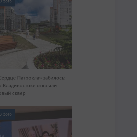
0 фото
Сердце Патрокла» забилось:
о Владивостоке открыли
овый сквер
3 фото