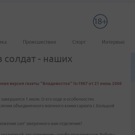
ика
Происшествия
Спорт
Интервью
 солдат - наших
ная версия газеты "Владивосток" №1967 от 21 июнь 2006
н завершится 1 июля. О его ходе и особенностях
деления объединенного военного комиссариата г. Большой
иложения сил” вверенного вам отделения?
аналитикой, это отделение - сугубо практическое. Работы