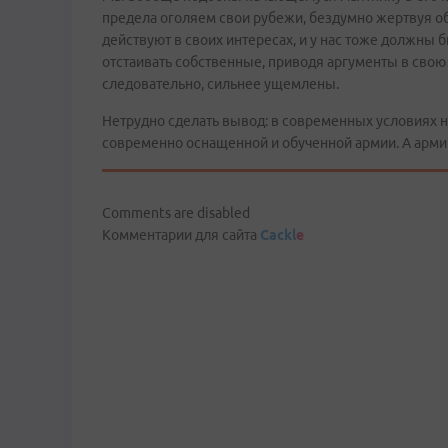
предела оголяем свои рубежи, бездумно жертвуя о
действуют в своих интересах, и у нас тоже должны б
отстаивать собственные, приводя аргументы в свою 
следовательно, сильнее ущемлены.
Нетрудно сделать вывод: в современных условиях н
современно оснащенной и обученной армии. А армии
Comments are disabled
Комментарии для сайта
Cackl
e