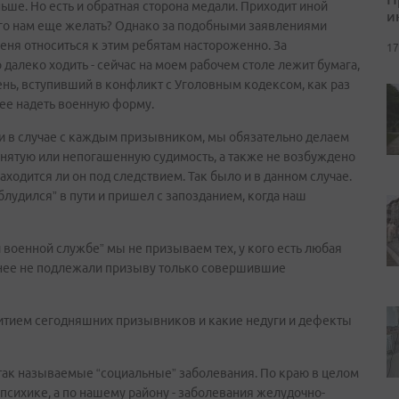
ньше. Но есть и обратная сторона медали. Приходит иной
и
чего нам еще желать? Однако за подобными заявлениями
еня относиться к этим ребятам настороженно. За
17
алеко ходить - сейчас на моем рабочем столе лежит бумага,
рень, вступивший в конфликт с Уголовным кодексом, как раз
ее надеть военную форму.
 и в случае с каждым призывником, мы обязательно делаем
еснятую или непогашенную судимость, а также не возбуждено
аходится ли он под следствием. Так было и в данном случае.
аблудился” в пути и пришел с запозданием, когда наш
и военной службе” мы не призываем тех, у кого есть любая
ранее не подлежали призыву только совершившие
витием сегодняшних призывников и какие недуги и дефекты
 так называемые “социальные” заболевания. По краю в целом
психике, а по нашему району - заболевания желудочно-