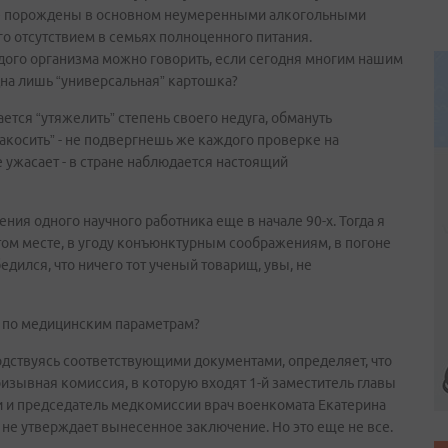
рвые порождены в основном неумеренными алкогольными
го отсутствием в семьях полноценного питания.
дого организма можно говорить, если сегодня многим нашим
дна лишь “универсальная” картошка?
ется “утяжелить” степень своего недуга, обмануть
косить” - не подвергнешь же каждого проверке на
 ужасает - в стране наблюдается настоящий
ия одного научного работника еще в начале 90-х. Тогда я
том месте, в угоду конъюнктурным соображениям, в погоне
бедился, что ничего тот ученый товарищ, увы, не
а по медицинским параметрам?
водствуясь соответствующими документами, определяет, что
ризывная комиссия, в которую входят 1-й заместитель главы
и и председатель медкомиссии врач военкомата Екатерина
 не утверждает вынесенное заключение. Но это еще не все.