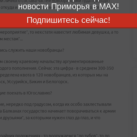
и личного состава частей новобранцами туда приходят
новости Приморья в MAX!
, откуда и сколько человек набирать. И мы вполне можем
Подпишитесь сейчас!
ми “приключениями с последствиями” - то нагрянут друзья с
роприятие”, то некстати навестит любимая девушка, а то
 местам”...
ились служить наши новобранцы?
ем своему краевому начальству аргументированные
дого пополнения. Сейчас эта цифра - в среднем 300-350
ределена квота в 120 новобранцев, из которых мы на
ск, Уссурийск, Бикин и Белогорск.
щие поехать в Югославию?
ие, нередко под градусом, когда их особо захлестывали
на Балканах государство начинает поворачиваться к армии
друзьями”, за которыми нужен глаз да глаз, и что
йних положениях - то вооружаемся “до зубов”, то до