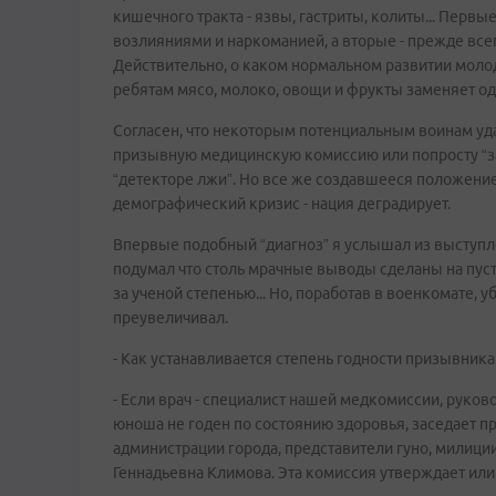
кишечного тракта - язвы, гастриты, колиты... Пе
возлияниями и наркоманией, а вторые - прежде все
Действительно, о каком нормальном развитии моло
ребятам мясо, молоко, овощи и фрукты заменяет о
Cогласен, что некоторым потенциальным воинам уда
призывную медицинскую комиссию или попросту “за
“детекторе лжи”. Но все же создавшееся положение
демографический кризис - нация деградирует.
Впервые подобный “диагноз” я услышал из выступлен
подумал что столь мрачные выводы сделаны на пус
за ученой степенью... Но, поработав в военкомате, у
преувеличивал.
- Как устанавливается степень годности призывник
- Если врач - специалист нашей медкомиссии, руко
юноша не годен по состоянию здоровья, заседает п
администрации города, представители гуно, милици
Геннадьевна Климова. Эта комиссия утверждает или