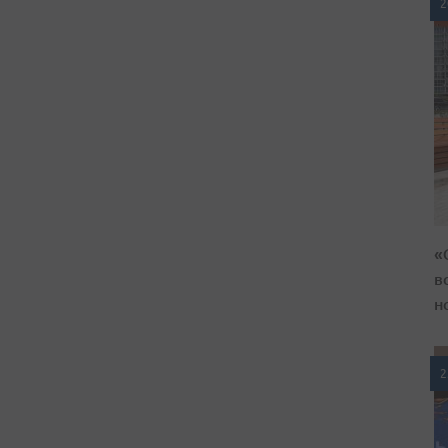
2
«
в
н
2