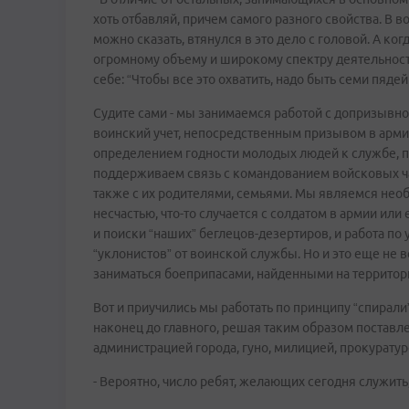
хоть отбавляй, причем самого разного свойства. В 
можно сказать, втянулся в это дело с головой. А ко
огромному объему и широкому спектру деятельност
себе: “Чтобы все это охватить, надо быть семи пядей 
Судите сами - мы занимаемся работой с допризывн
воинский учет, непосредственным призывом в арм
определением годности молодых людей к службе, п
поддерживаем связь с командованием войсковых час
также с их родителями, семьями. Мы являемся необ
несчастью, что-то случается с солдатом в армии ил
и поиски “наших” беглецов-дезертиров, и работа по
“уклонистов” от воинской службы. Но и это еще не в
заниматься боеприпасами, найденными на территори
Вот и приучились мы работать по принципу “спирали
наконец до главного, решая таким образом поставле
администрацией города, гуно, милицией, прокуратуро
- Вероятно, число ребят, желающих сегодня служить,