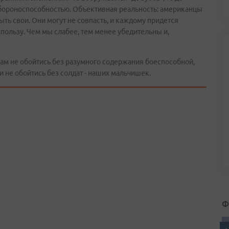
бороноспособностью. Объективная реальность: американцы
ыть свои. Они могут не совпасть, и каждому придется
пользу. Чем мы слабее, тем менее убедительны и,
ам не обойтись без разумного содержания боеспособной,
 не обойтись без солдат - наших мальчишек.
Ф