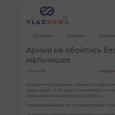
Общество
Политика
Эконом
Армии не обойтись без
мальчишек
21 июнь 2006
Электрон
В разгаре весенний призыв - начавшись 1 апреля, о
корреспондент “В” беседует с начальником 2-го от
Камень подполковником Борисом Дробяско.
- Борис Владимирович, что составляет предмет “пр
- В отличие от остальных, занимающихся в основном 