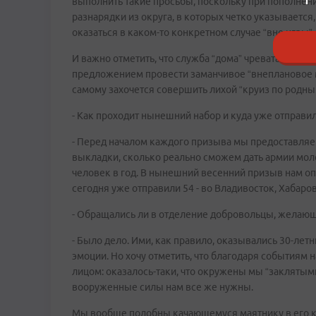
выполнить такие просьбы, поскольку при пополнени
разнарядки из округа, в которых четко указывается
оказаться в каком-то конкретном случае “вне игры”.
И важно отметить, что служба “дома” чревата всяки
предложением провести заманчивое “внеплановое ме
самому захочется совершить лихой “круиз по родным
- Как проходит нынешний набор и куда уже отправ
- Перед началом каждого призыва мы предоставля
выкладки, сколько реально сможем дать армии моло
человек в год. В нынешний весенний призыв нам оп
сегодня уже отправили 54 - во Владивосток, Хабаров
- Обращались ли в отделение добровольцы, желаю
- Было дело. Ими, как правило, оказывались 30-летн
эмоции. Но хочу отметить, что благодаря событиям 
лицом: оказалось-таки, что окружены мы “заклятыми 
вооруженные силы нам все же нужны.
Мы вообще подобны качающемуся маятнику в его кра