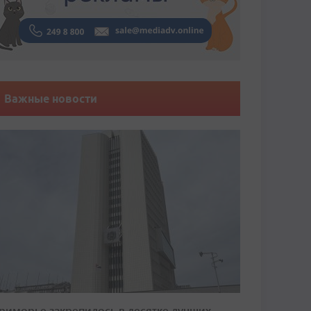
Важные новости
риморье закрепилось в десятке лучших