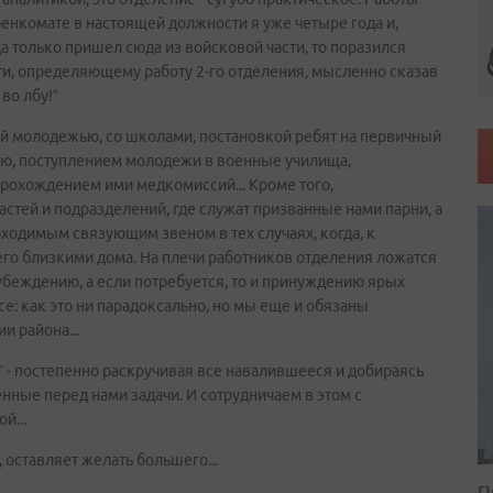
военкомате в настоящей должности я уже четыре года и,
гда только пришел сюда из войсковой части, то поразился
и, определяющему работу 2-го отделения, мысленно сказав
во лбу!”
ой молодежью, со школами, постановкой ребят на первичный
ию, поступлением молодежи в военные училища,
рохождением ими медкомиссий... Кроме того,
тей и подразделений, где служат призванные нами парни, а
ходимым связующим звеном в тех случаях, когда, к
и его близкими дома. На плечи работников отделения ложатся
 убеждению, а если потребуется, то и принуждению ярых
се: как это ни парадоксально, но мы еще и обязаны
и района...
” - постепенно раскручивая все навалившееся и добираясь
нные перед нами задачи. И сотрудничаем в этом с
й...
 оставляет желать большего...
П