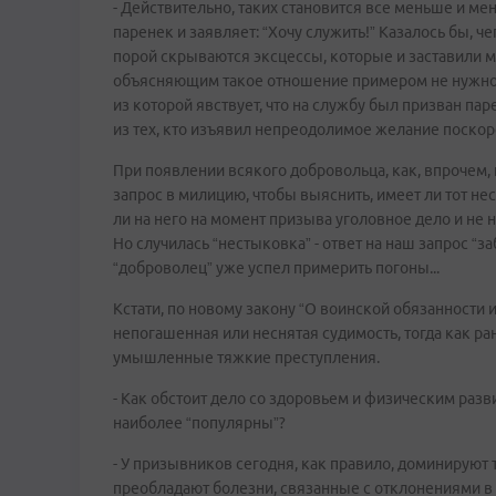
- Действительно, таких становится все меньше и ме
паренек и заявляет: “Хочу служить!” Казалось бы, 
порой скрываются эксцессы, которые и заставили м
объясняющим такое отношение примером не нужно д
из которой явствует, что на службу был призван па
из тех, кто изъявил непреодолимое желание поскор
При появлении всякого добровольца, как, впрочем,
запрос в милицию, чтобы выяснить, имеет ли тот н
ли на него на момент призыва уголовное дело и не н
Но случилась “нестыковка” - ответ на наш запрос “з
“доброволец” уже успел примерить погоны...
Кстати, по новому закону “О воинской обязанности 
непогашенная или неснятая судимость, тогда как 
умышленные тяжкие преступления.
- Как обстоит дело со здоровьем и физическим раз
наиболее “популярны”?
- У призывников сегодня, как правило, доминируют
преобладают болезни, связанные с отклонениями в 