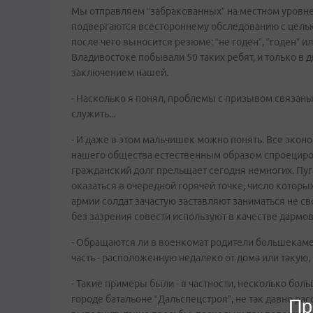
Мы отправляем “забракованных” на местном уровне
подвергаются всестороннему обследованию с цель
после чего выносится резюме: “не годен”, “годен” и
Владивостоке побывали 50 таких ребят, и только в 
заключением нашей.
- Насколько я понял, проблемы с призывом связаны
служить...
- И даже в этом мальчишек можно понять. Все экон
нашего общества естественным образом спроециров
гражданский долг прельщает сегодня немногих. Пу
оказаться в очередной горячей точке, число которых
армии солдат зачастую заставляют заниматься не св
без зазрения совести используют в качестве дармо
- Обращаются ли в военкомат родители большекаме
часть - расположенную недалеко от дома или такую
- Такие примеры были - в частности, несколько б
городе батальоне “Дальспецстроя”, не так давно р
Пр