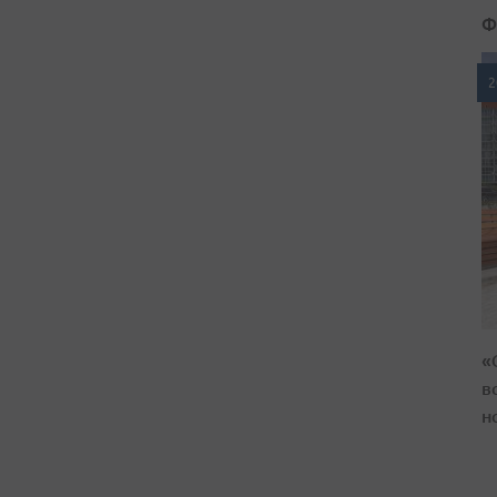
Ф
2
«
в
н