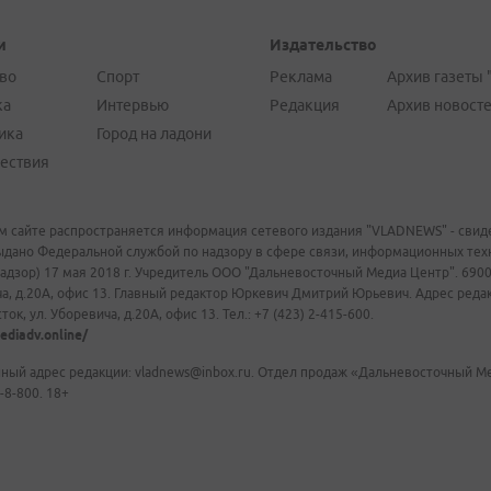
и
Издательство
во
Спорт
Реклама
Архив газеты 
ка
Интервью
Редакция
Архив новост
ика
Город на ладони
ествия
м сайте распространяется информация сетевого издания "VLADNEWS" - свиде
ыдано Федеральной службой по надзору в сфере связи, информационных те
адзор) 17 мая 2018 г. Учредитель ООО "Дальневосточный Медиа Центр". 69009
а, д.20А, офис 13. Главный редактор Юркевич Дмитрий Юрьевич. Адрес редакц
ок, ул. Уборевича, д.20А, офис 13. Тел.: +7 (423) 2-415-600.
ediadv.online/
ный адрес редакции: vladnews@inbox.ru. Отдел продаж «Дальневосточный Мед
-8-800. 18+