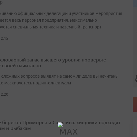
Ф
живанию официальных делегаций и участников мероприятия
ается весь персонал предприятия, максимально
вуется специальная техника и наземный транспорт
12:15
а словарный запас высшего уровня: проверьте
у своей начитанно
0 сложных вопросов выявят, на самом ли деле вы начитаны
ко маскируетесь под интеллектуала
12:20
у берегов Приморья и Сахалина: хищники подходят
ам и рыбакам