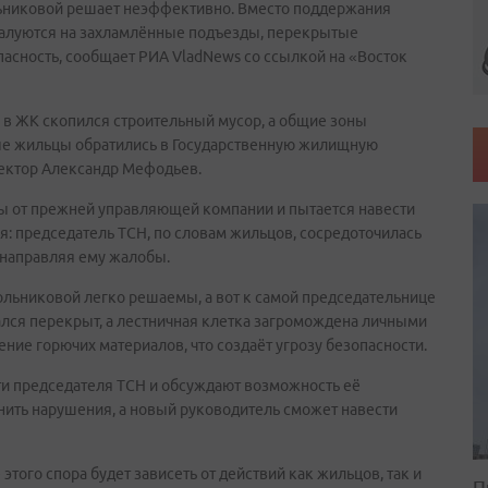
ольниковой решает неэффективно. Вместо поддержания
жалуются на захламлённые подъезды, перекрытые
сность, сообщает РИА VladNews со ссылкой на «Восток
 в ЖК скопился строительный мусор, а общие зоны
ые жильцы обратились в Государственную жилищную
пектор Александр Мефодьев.
мы от прежней управляющей компании и пытается навести
: председатель ТСН, по словам жильцов, сосредоточилась
 направляя ему жалобы.
ольниковой легко решаемы, а вот к самой председательнице
ался перекрыт, а лестничная клетка загромождена личными
ние горючих материалов, что создаёт угрозу безопасности.
и председателя ТСН и обсуждают возможность её
нить нарушения, а новый руководитель сможет навести
того спора будет зависеть от действий как жильцов, так и
П