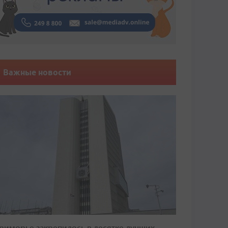
Важные новости
риморье закрепилось в десятке лучших