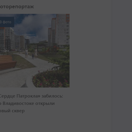
оторепортаж
0 фото
Сердце Патрокла» забилось:
о Владивостоке открыли
овый сквер