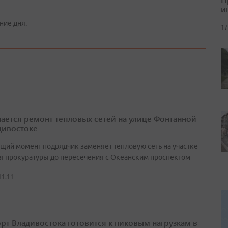
и
ние дня.
17
ается ремонт тепловых сетей на улице Фонтанной
дивостоке
ящий момент подрядчик заменяет тепловую сеть на участке
ия прокуратуры до пересечения с Океанским проспектом
11:11
рт Владивостока готовится к пиковым нагрузкам в