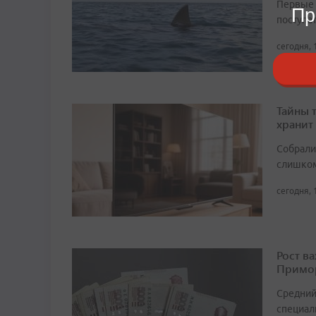
Первые 
Пр
поступа
сегодня, 
Тайны 
хранит
Собрали 
слишком
сегодня, 
Рост в
Примор
Средний
специали