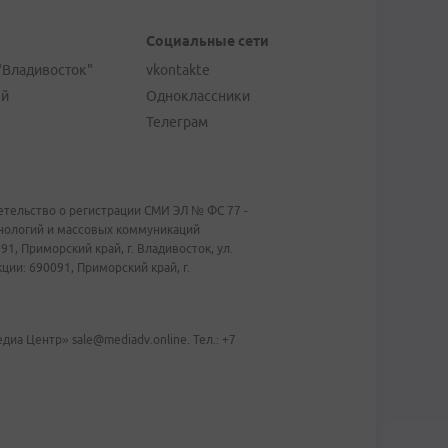
Социальные сети
"Владивосток"
vkontakte
ей
Одноклассники
Телеграм
тельство о регистрации СМИ ЭЛ № ФС 77 -
хнологий и массовых коммуникаций
1, Приморский край, г. Владивосток, ул.
ии: 690091, Приморский край, г.
иа Центр» sale@mediadv.online. Тел.: +7