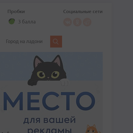
Пробки
Социальные сети
3 балла
Город на ладони