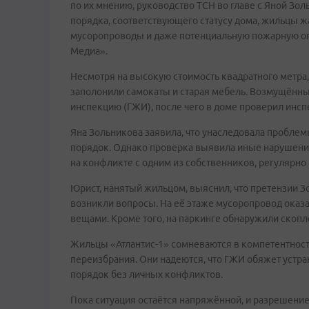
по их мнению, руководство ТСН во главе с Яной З
порядка, соответствующего статусу дома, жильцы 
мусоропроводы и даже потенциальную пожарную опа
Медиа».
Несмотря на высокую стоимость квадратного метра,
заполонили самокаты и старая мебель. Возмущённ
инспекцию (ГЖИ), после чего в доме проверил инс
Яна Зольникова заявила, что унаследовала пробле
порядок. Однако проверка выявила иные нарушения
на конфликте с одним из собственников, регулярно
Юрист, нанятый жильцом, выяснил, что претензии З
возникли вопросы. На её этаже мусоропровод оказ
вещами. Кроме того, на паркинге обнаружили скопле
Жильцы «Атлантис-1» сомневаются в компетентност
переизбрания. Они надеются, что ГЖИ обяжет устра
порядок без личных конфликтов.
Пока ситуация остаётся напряжённой, и разрешение э