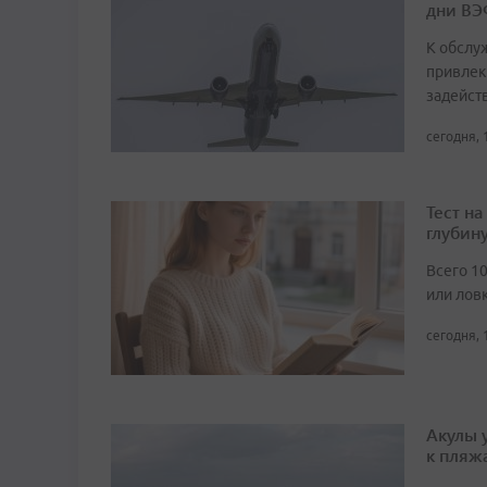
дни ВЭ
К обслу
привлек
задейст
сегодня, 
Тест н
глубин
Всего 1
или лов
сегодня, 
Акулы 
к пляж