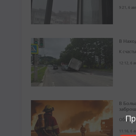
9:21, 6 а
В Нахо
К счасть
12:12, 6 
В Боль
заброш
Пр
Общая п
11:16, 6 