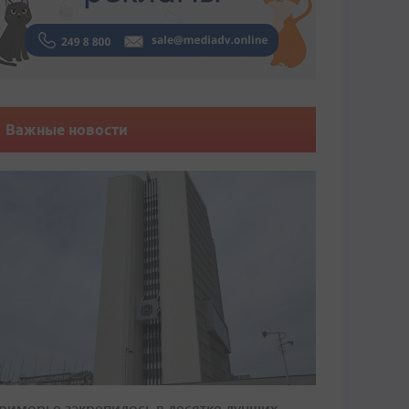
Важные новости
риморье закрепилось в десятке лучших