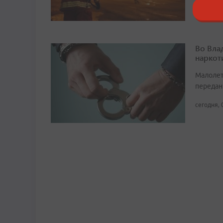
Во Вла
наркот
Малолет
передан
сегодня, 