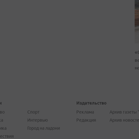
«
в
н
и
Издательство
во
Спорт
Реклама
Архив газеты 
ка
Интервью
Редакция
Архив новост
ика
Город на ладони
ествия