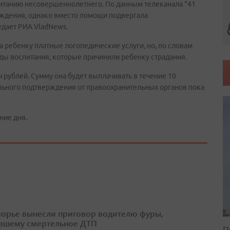
итанию несовершеннолетнего. По данным телеканала "41
рождения, однако вместо помощи подвергала
едает РИА VladNews.
 ребенку платные логопедические услуги, но, по словам
ды воспитания, которые причинили ребенку страдания.
 рублей. Сумму она будет выплачивать в течение 10
льного подтверждения от правоохранительных органов пока
ние дня.
орье вынесли приговор водителю фуры,
вшему смертельное ДТП
П