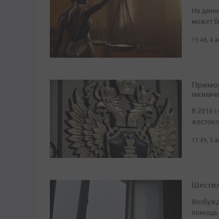
На данн
может б
15:48, 4 
Примор
назначе
В 2016 г
жестоко
11:49, 5 
Шестил
Возбужд
помощь