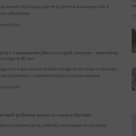
и
ый момент приговор еще не вступил в законную силу и
ыть обжалован
17
августа 2026
ец с сыновьями убил соседей топорм – приговор
н спустя 10 лет
оду отец и два сына устроили засаду из‑за спора о проезде,
 расправились с семейной парой и сожгли машину
августа 2026
етний ребенок выпал из окна в Артёме
ено уголовное дело, ребёнку оказывают экстренную