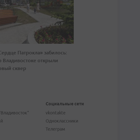
Сердце Патрокла» забилось:
о Владивостоке открыли
овый сквер
Социальные сети
"Владивосток"
vkontakte
ей
Одноклассники
Телеграм