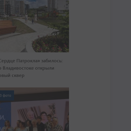
Сердце Патрокла» забилось:
о Владивостоке открыли
овый сквер
3 фото