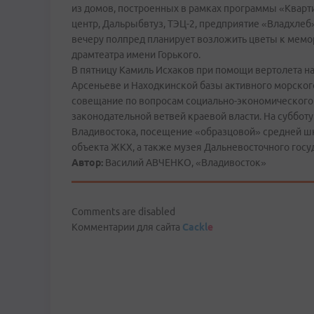
из домов, построенных в рамках программы «Кварт
центр, Дальрыбвтуз, ТЭЦ-2, предприятие «Владхлеб
вечеру полпред планирует возложить цветы к мемо
драмтеатра имени Горького.
В пятницу Камиль Исхаков при помощи вертолета на
Арсеньеве и Находкинской базы активного морского
совещание по вопросам социально-экономического
законодательной ветвей краевой власти. На суббот
Владивостока, посещение «образцовой» средней шк
объекта ЖКХ, а также музея Дальневосточного госу
Автор:
Василий АВЧЕНКО, «Владивосток»
Comments are disabled
Комментарии для сайта
Cackl
e