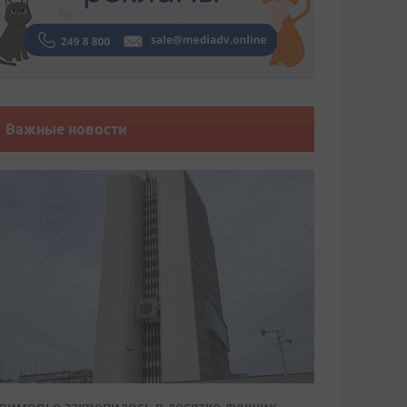
Важные новости
риморье закрепилось в десятке лучших