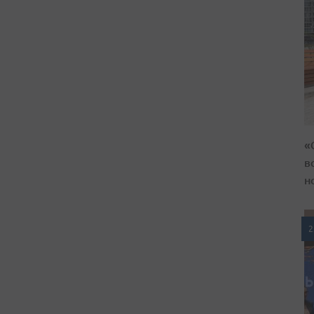
«
в
н
2