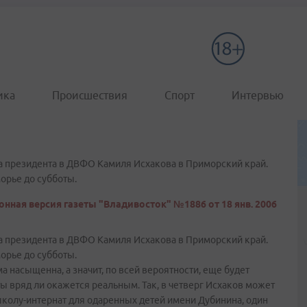
ика
Происшествия
Спорт
Интервью
да президента в ДВФО Камиля Исхакова в Приморский край.
орье до субботы.
онная версия газеты "Владивосток" №1886 от 18 янв. 2006
да президента в ДВФО Камиля Исхакова в Приморский край.
орье до субботы.
насыщенна, а значит, по всей вероятности, еще будет
ы вряд ли окажется реальным. Так, в четверг Исхаков может
колу-интернат для одаренных детей имени Дубинина, один