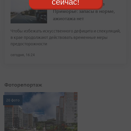
сейчас!
Ситуация с топливом в
Приморье: запасы в норме,
ажиотажа нет
Чтобы избежать искусственного дефицита и спекуляций,
в крае продолжают действовать временные меры
предосторожности
сегодня, 16:24
Фоторепортаж
20 фото