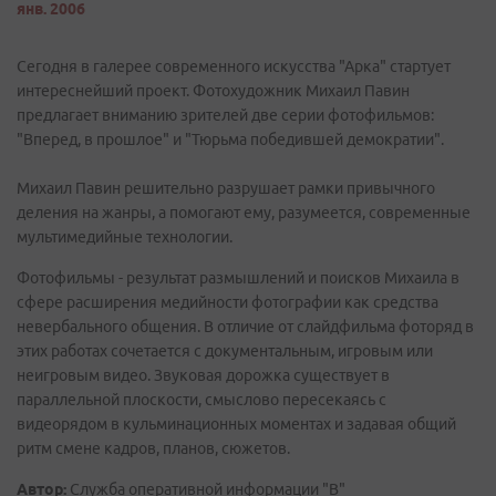
янв. 2006
Сегодня в галерее современного искусства "Арка" стартует
интереснейший проект. Фотохудожник Михаил Павин
предлагает вниманию зрителей две серии фотофильмов:
"Вперед, в прошлое" и "Тюрьма победившей демократии".
Михаил Павин решительно разрушает рамки привычного
деления на жанры, а помогают ему, разумеется, современные
мультимедийные технологии.
Фотофильмы - результат размышлений и поисков Михаила в
сфере расширения медийности фотографии как средства
невербального общения. В отличие от слайдфильма фоторяд в
этих работах сочетается с документальным, игровым или
неигровым видео. Звуковая дорожка существует в
параллельной плоскости, смыслово пересекаясь с
видеорядом в кульминационных моментах и задавая общий
ритм смене кадров, планов, сюжетов.
Автор:
Служба оперативной информации "В"