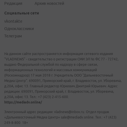
Редакция
Архив новостей
Социальные сети
vkontakte
Одноклассники
Телеграм
На данном сайте распространяется информация сетевого издания
"VLADNEWS" - свидетельство о регистрации СМИ ЭЛ № ФС 77 - 72742,
выдано Федеральной службой по надзору в сфере связи,
информационных технологий и массовых коммуникаций
(Роскомнадзор) 17 мая 2018 г. Учредитель ООО "Дальневосточный
Медиа Центр". 690091, Приморский край, г. Владивосток, ул. Уборевича,
д.20А, офис 13. Главный редактор Юркевич Дмитрий Юрьевич. Адрес
редакции: 690091, Приморский край, г. Владивосток, ул. Уборевича,
д.20А, офис 13. Тел.: +7 (423) 2-415-600.
https://mediadv.online/
Электронный адрес редакции: vladnews@inbox.ru. Отдел продаж
«Дальневосточный Медиа Центр» sale@mediadv.online. Тел.: +7 (423)
249-8-800. 18+