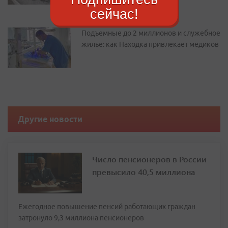
сейчас!
Подъемные до 2 миллионов и служебное
жилье: как Находка привлекает медиков
Другие новости
Число пенсионеров в России
превысило 40,5 миллиона
Ежегодное повышение пенсий работающих граждан
затронуло 9,3 миллиона пенсионеров