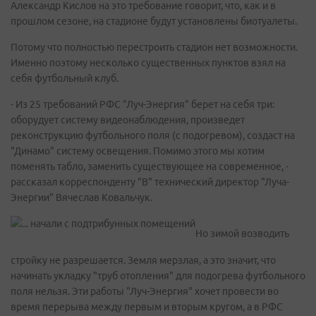
Александр Кислов на это требование говорит, что, как и в
прошлом сезоне, на стадионе будут установлены биотуалеты.
Потому что полностью перестроить стадион нет возможности.
Именно поэтому несколько существенных пунктов взял на
себя футбольный клуб.
- Из 25 требований РФС "Луч-Энергия" берет на себя три:
оборудует систему видеонаблюдения, произведет
реконструкцию футбольного поля (с подогревом), создаст на
"Динамо" систему освещения. Помимо этого мы хотим
поменять табло, заменить существующее на современное, -
рассказал корреспонденту "В" технический директор "Луча-
Энергии" Вячеслав Ковальчук.
Но зимой возводить
стройку не разрешается. Земля мерзлая, а это значит, что
начинать укладку "труб отопления" для подогрева футбольного
поля нельзя. Эти работы "Луч-Энергия" хочет провести во
время перерыва между первым и вторым кругом, а в РФС