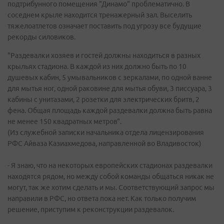
подтрибунного помещения "Динамо" проблематично. В
соседнем крыле находится тренажерный зал. Выселить
тяжелоатлетов означает поставить под угрозу все будущие
рекорды силовиков.
"Раздевалки хозяев и гостей должны находиться в разных
крыльях стадиона. В каждой из них должно быть по 10
душевых кабин, 5 умывальников с зеркалами, по одной ванне
для мытья ног, одной раковине для мытья обуви, 3 писсуара, 3
кабины с унитазами, 2 розетки для электрических бритв, 2
фена. Общая площадь каждой раздевалки должна быть равна
не менее 150 квадратных метров".
(Из служебной записки начальника отдела лицензирования
РФС Айваза Казиахмедова, направленной во Владивосток)
- Я знаю, что на некоторых европейских стадионах раздевалки
находятся рядом, но между собой команды общаться никак не
могут, так же хотим сделать и мы. Соответствующий запрос мы
направили в РФС, но ответа пока нет. Как только получим
решение, приступим к реконструкции раздевалок.