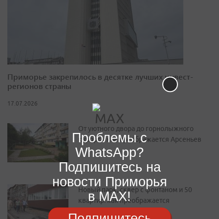
Приморье закрепилось в десятке лучших инвест-
регионов страны
17.07.2026
От уютного двора до горнолыжного
Проблемы с
курорта: как преображается Арсеньев
WhatsApp?
Подпишитесь на
новости Приморья
Новый парк, сквер с фонтаном и 50
в MAX!
квартир: как преображается
Дальнегорск
Подпишитесь