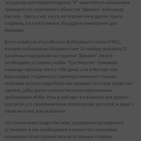
экскурсию для корреспондента "В" заместитель начальника
приморского спортивного общества "Динамо" Александр
Кислов. - Здесь у нас касса, ее перенесем в другое крыло
стадиона, а в этой комнате оборудуем помещение для
милиции.
Всего комиссия Российского футбольного союза (РФС),
которая побывала во Владивостоке 26 ноября, выявила 25
различных нарушений на стадионе "Динамо". Их все
необходимо устранить, чтобы "Луч-Энергия" принимал
команды премьер-лиги у себя дома, а не в Москве или
Краснодаре. Недавно все заинтересованные стороны
получили на руки подробную инструкцию, что и как предстоит
сделать, дабы арена соответствовала современным
требованиям УЕФА. Речь в ней идет и о комнате для допинг-
контроля, и о своевременном оповещении зрителей, и даже о
таких мелочах, как указатели.
По словам Александра Кислова, раздевалки расширить и
установить в них необходимое количество сантехники
возможно. Но вот разместить их по разные стороны