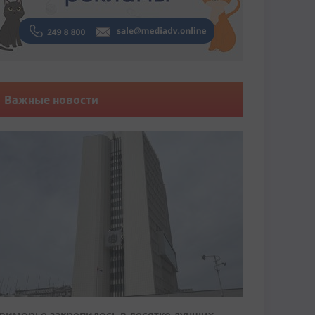
Важные новости
риморье закрепилось в десятке лучших