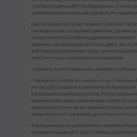
у учебного корпуса ДВГУ на Мордовцева, 12 скоро и
современной многоэтажной парковки. Мы надеемся, 
Нам постоянно поступают звонки от жителей с треб
они якобы только затрудняют движение. Должен ска
каждый инспектор снабжен радиосвязью и владеет и
движение, где произошло ДТП и так далее. За счет 
действительно разгружают центр, хотя на конкретно
всех отнестись к нашей работе с пониманием.
- Вероятно, в новогоднюю ночь ожидается особенн
- Прежде всего хотел бы сказать, что за 11 месяце
учетных ДТП, тогда как за аналогичный период 2004 
в федеральном законодательстве. Теперь за управ
водителя ждет только лишение прав. Более того, на
наказывается точно так же: лишение прав на срок о
предусмотрено. К сожалению, до сих пор не все об э
В выходные дни мы действительно выявляем больше
праздники наряды ДПС будут усилены, на дороги вы