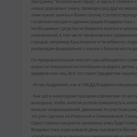
программу "Безопасный город", и здесь я спокоен:
новые дорожные знаки, проведен ряд других меропри
этим нужно заняться более плотно. Соответствующ
госавтоинспекция и администрация Владивостока с 
необходимые средства из бюджета краевого центра
направлений, в том числе профилактика травматизма
городов, например Красноярске и Челябинске, подо
реализации федерального закона о безопасности д
По предварительным итогам года наблюдается сниже
выросли показатели по погибшим на дороге детям, 
юридических лиц. Все это станет предметом нашей 
- Игорь Андреевич, как в ГИБДД Владивостока реш
- Как раз в новогодние праздники движение по цент
выходных, чтобы жители успели привыкнуть к новой
меньше недоразумений. Движение по участкам улиц
это уже сделано на Уткинской и Семеновской. Схем
Одна сторона каждой из названных улиц будет отве
Владивостока, куда каждый день съезжается бесчи
усугублена еще и ремонтом коммуникаций на Аврор