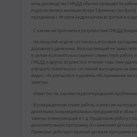
ночь руководство ГИБДД обычно проводит на рабоч
подполковника милиции Игоря Ефименко (на фото) э
праздников с Игорем Андреевичем встретился корр
- С каким настроением и результатами ГИБДД Влади
- На прошлой неделе состоялось итоговое заседани
дорожного движения. Возглавляющий ее заместите
в целом положительно оценил совместную работу п
ГИБДД и других ведомств в течение года. Нам удало
улучшить техническое состояние выходящих на лин
видно, что улучшился и уровень обслуживания насе
заметно.
- Известно ли, какими первоочередными проблемам
- В утвержденном плане работы комиссии на перву
деятельности муниципальных предприятий в области
замены коммуникаций и т. д. Продолжим работу с п
дополнительную программу по снижению детского д
Приморье действует краевая целевая программа по