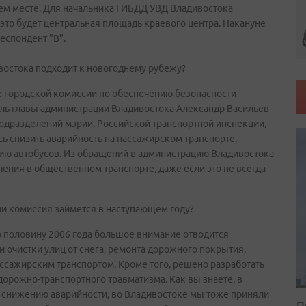
ем месте. Для начальника ГИБДД УВД Владивостока
то будет центральная площадь краевого центра. Накануне
еспондент "В".
востока подходит к новогоднему рубежу?
е городской комиссии по обеспечению безопасности
ль главы администрации Владивостока Александр Васильев
одразделений мэрии, Российской транспортной инспекции,
сь снизить аварийность на пассажирском транспорте,
ию автобусов. Из обращений в администрацию Владивостока
ления в общественном транспорте, даже если это не всегда
и комиссия займется в наступающем году?
ю половину 2006 года большое внимание отводится
 очистки улиц от снега, ремонта дорожного покрытия,
ассажирским транспортом. Кроме того, решено разработать
орожно-транспортного травматизма. Как вы знаете, в
 снижению аварийности, во Владивостоке мы тоже приняли
П