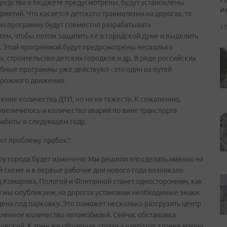
 средства в бюджете предусмотрены, будут установлены
и
ятий. Что касается детского травматизма на дорогах, то
ую программу будут совместно разрабатывать
17
тем, чтобы потом защитить ее в городской думе и выделить
. Этой программой будут предусмотрены несколько
, строительство детских городков и др. В ряде российских
бные программы уже действуют - это один из путей
орожного движения.
ние количества ДТП, но не их тяжести. К сожалению,
увеличилось и количество аварий по вине транспорта
работы в следующем году.
ают проблему пробок?
ру города будет изменено. Мы решили это сделать именно на
 схеме и в первые рабочие дни нового года возникало
 Комарова, Пологой и Фонтанной станет односторонним, как
у мы опубликуем, на дорогах установим необходимые знаки.
дена под парковку. Это поможет несколько разгрузить центр
сленное количество автомобилей. Сейчас обстановка
овской. К тому же обширная стоянка напротив здания мэрии