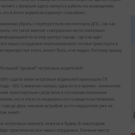
счезнет: с февраля здесь начнутся работы по возведению
что в итоге водители вздохнут спокойнее.
ованиями убрать с перекрестков инспекторов ДПС, так как
зать, что такое мнение совершенно несостоятельно:
нформацией по всему центру города - где как идет
этого наши сотрудники перенаправляют потоки транспорта и
м перекрестке этого, может быть, и не видно. Поэтому прошу
о большой "урожай" нетрезвых водителей?
в 2005 года по вине нетрезвых водителей произошло 79
года - 103. Снижение налицо, одна из его причин - изменения
ление транспортным средством в состоянии опьянения
помню, что и отказ от медицинского освидетельствования
т года до двух, никаких штрафов за это нарушение уже не
том знают.
 нетрезвых лихачей, нежели в будни. В новогодние
йдут практически все наши сотрудники. Злачные места