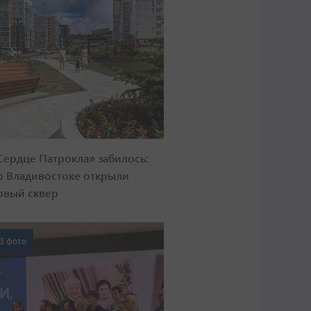
Сердце Патрокла» забилось:
о Владивостоке открыли
овый сквер
3 фото