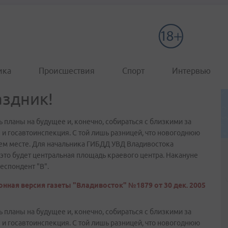
ика
Происшествия
Спорт
Интервью
аздник!
ь планы на будущее и, конечно, собираться с близкими за
и госавтоинспекция. С той лишь разницей, что новогоднюю
ем месте. Для начальника ГИБДД УВД Владивостока
то будет центральная площадь краевого центра. Накануне
еспондент "В".
нная версия газеты "Владивосток" №1879 от 30 дек. 2005
ь планы на будущее и, конечно, собираться с близкими за
и госавтоинспекция. С той лишь разницей, что новогоднюю