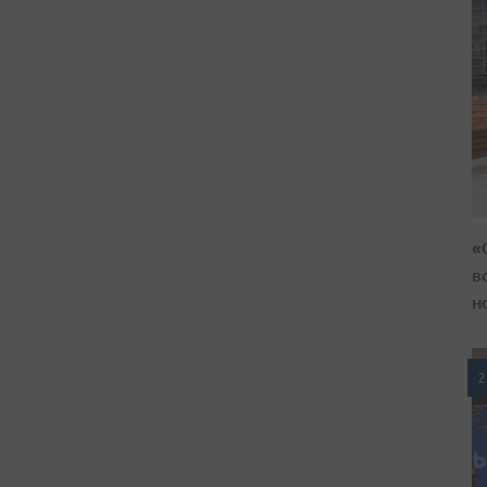
«
в
н
2