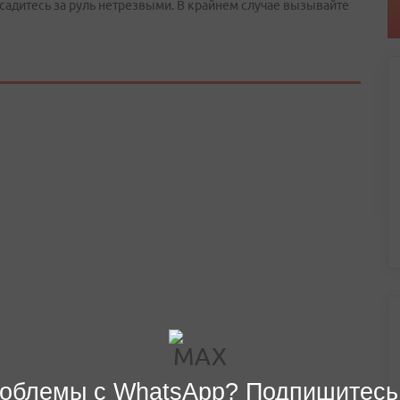
 садитесь за руль нетрезвыми. В крайнем случае вызывайте
облемы с WhatsApp? Подпишитесь