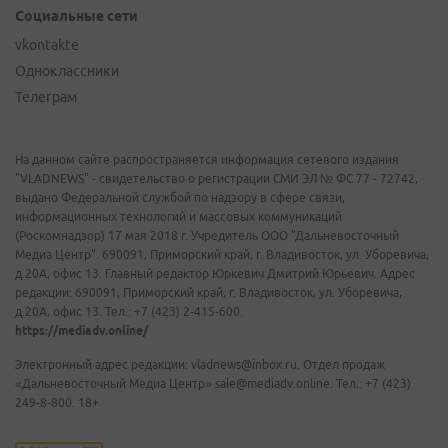
Социальные сети
vkontakte
Одноклассники
Телеграм
На данном сайте распространяется информация сетевого издания
"VLADNEWS" - свидетельство о регистрации СМИ ЭЛ № ФС 77 - 72742,
выдано Федеральной службой по надзору в сфере связи,
информационных технологий и массовых коммуникаций
(Роскомнадзор) 17 мая 2018 г. Учредитель ООО "Дальневосточный
Медиа Центр". 690091, Приморский край, г. Владивосток, ул. Уборевича,
д.20А, офис 13. Главный редактор Юркевич Дмитрий Юрьевич. Адрес
редакции: 690091, Приморский край, г. Владивосток, ул. Уборевича,
д.20А, офис 13. Тел.: +7 (423) 2-415-600.
https://mediadv.online/
Электронный адрес редакции: vladnews@inbox.ru. Отдел продаж
«Дальневосточный Медиа Центр» sale@mediadv.online. Тел.: +7 (423)
249-8-800. 18+