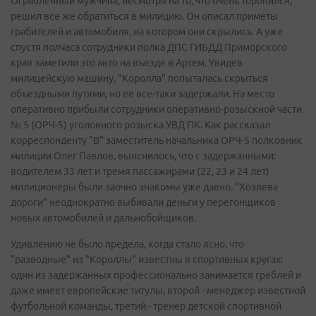
Ограбленный мужчина, несмотря на то, что очень торопился,
решил все же обратиться в милицию. Он описал приметы
грабителей и автомобиля, на котором они скрылись. А уже
спустя полчаса сотрудники полка ДПС ГИБДД Приморского
края заметили это авто на въезде в Артем. Увидев
милицейскую машину, "Королла" попыталась скрыться
объездными путями, но ее все-таки задержали. На место
оперативно прибыли сотрудники оперативно-розыскной части
№ 5 (ОРЧ-5) уголовного розыска УВД ПК. Как рассказал
корреспонденту "В" заместитель начальника ОРЧ-5 полковник
милиции Олег Павлов, выяснилось, что с задержанными:
водителем 33 лет и тремя пассажирами (22, 23 и 24 лет)
милиционеры были заочно знакомы уже давно. "Хозяева
дороги" неоднократно выбивали деньги у перегонщиков
новых автомобилей и дальнобойщиков.
Удивлению не было предела, когда стало ясно, что
"разводные" из "Короллы" известны в спортивных кругах:
один из задержанных профессионально занимается греблей и
даже имеет европейские титулы, второй - менеджер известной
футбольной команды, третий - тренер детской спортивной