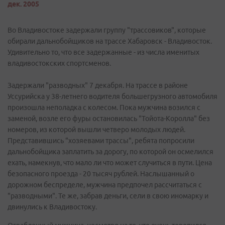
дек. 2005
Во Владивостоке задержали группу "трассовиков", которые
обирали дальнобойщиков на трассе Хабаровск - Владивосток.
Удивительно то, что все задержанные - из числа именитых
владивостокских спортсменов.
Задержали "разводных" 7 декабря. На трассе в районе
Уссурийска у 38-летнего водителя большегрузного автомобиля
произошла неполадка с колесом. Пока мужчина возился с
заменой, возле его фуры остановилась "Тойота-Королла" без
номеров, из которой вышли четверо молодых людей.
Представившись "хозяевами трассы", ребята попросили
дальнобойщика заплатить за дорогу, по которой он осмелился
ехать, намекнув, что мало ли что может случиться в пути. Цена
безопасного проезда - 20 тысяч рублей. Наслышанный о
дорожном беспределе, мужчина предпочел рассчитаться с
"разводными". Те же, забрав деньги, сели в свою иномарку и
двинулись к Владивостоку.