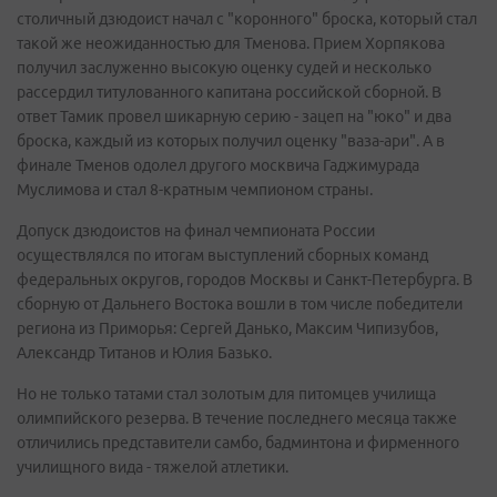
столичный дзюдоист начал с "коронного" броска, который стал
такой же неожиданностью для Тменова. Прием Хорпякова
получил заслуженно высокую оценку судей и несколько
рассердил титулованного капитана российской сборной. В
ответ Тамик провел шикарную серию - зацеп на "юко" и два
броска, каждый из которых получил оценку "ваза-ари". А в
финале Тменов одолел другого москвича Гаджимурада
Муслимова и стал 8-кратным чемпионом страны.
Допуск дзюдоистов на финал чемпионата России
осуществлялся по итогам выступлений сборных команд
федеральных округов, городов Москвы и Санкт-Петербурга. В
сборную от Дальнего Востока вошли в том числе победители
региона из Приморья: Сергей Данько, Максим Чипизубов,
Александр Титанов и Юлия Базько.
Но не только татами стал золотым для питомцев училища
олимпийского резерва. В течение последнего месяца также
отличились представители самбо, бадминтона и фирменного
училищного вида - тяжелой атлетики.