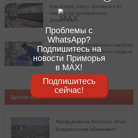
Новый парк, сквер с фонтаном и 50
квартир: как преображается
Дальнегорск
Проблемы с
WhatsApp?
Подъемные до 2 миллионов и служебное
Подпишитесь на
жилье: как Находка привлекает медиков
новости Приморья
в MAX!
Подпишитесь
сейчас!
Другие новости
Фасад дома на Толстого, 30 во
Владивостоке обновляют