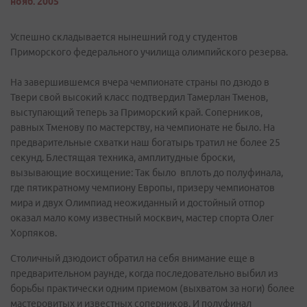
нояб. 2005
Успешно складывается нынешний год у студентов
Приморского федерального училища олимпийского резерва.
На завершившемся вчера чемпионате страны по дзюдо в
Твери свой высокий класс подтвердил Тамерлан Тменов,
выступающий теперь за Приморский край. Соперников,
равных Тменову по мастерству, на чемпионате не было. На
предварительные схватки наш богатырь тратил не более 25
секунд. Блестящая техника, амплитудные броски,
вызывающие восхищение: Так было вплоть до полуфинала,
где пятикратному чемпиону Европы, призеру чемпионатов
мира и двух Олимпиад неожиданный и достойный отпор
оказал мало кому известный москвич, мастер спорта Олег
Хорпяков.
Столичный дзюдоист обратил на себя внимание еще в
предварительном раунде, когда последовательно выбил из
борьбы практически одним приемом (выхватом за ноги) более
мастеровитых и известных соперников. И полуфинал