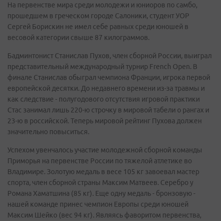
На первенстве мира среди молодежи и юниоров по самбо,
прошедшем в греческом городе Салоники, студент УОР
Сергей Борискин не имел себе равных среди юношей в
весовой категории свыше 87 килограммов.
Бадминтонист Станислав Пухов, член сборной России, выиграл
представительный международный турнир French Open. В
финале Станислав обыграл чемпиона Франции, игрока первой
европейской десятки. До недавнего времени из-за травмы и
как следствие - полугодового отсутствия игровой практики
Стас занимал лишь 220-ю строчку в мировой табели о рангах и
23-ю в российской. Теперь мировой рейтинг Пухова должен
значительно повыситься.
Успехом увенчалось участие молодежной сборной команды
Приморья на первенстве России по тяжелой атлетике во
Владимире. Золотую медаль в весе 105 кг завоевал мастер
спорта, член сборной страны Максим Матвеев. Серебро у
Романа Хаматшина (85 кг). Еще одну медаль - бронзовую -
нашей команде принес чемпион Европы среди юношей
Максим Шейко (вес 94 кг). Являясь фаворитом первенства,