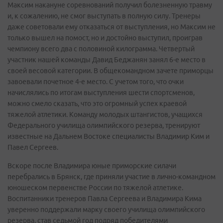
Максим накануне соревнований получил болезненную травму
и, к сожалению, не смог выступать в полную силу. Тренеры
даже советовали ему отказаться от выступления, но Максим не
только вышел на помост, но и достойно выступил, проиграв
чемпиону всего два с половиной килограмма. Четвертый
участник нашей команды Давид Беджанян занял 6-е место в
своей весовой категории. В общекомандном зачете приморцы
завоевали почетное 4-е место. С учетом того, что очки
начислялись по итогам выступления шести спортсменов,
можно смело сказать, что это огромный успех краевой
тяжелой атлетики. Команду молодых штангистов, учащихся
Федерального училища олимпийского резерва, тренируют
известные на Дальнем Востоке специалисты Владимир Ким и
Павел Сергеев.
Вскоре после Владимира юные приморские силачи
перебрались в Брянск, где приняли участие в лично-командном
юношеском первенстве России по тяжелой атлетике.
Воспитанники тренеров Павла Сергеева и Владимира Кима
уверенно поддержали марку своего училища олимпийского
резерва, став седьмой год подряд победителями