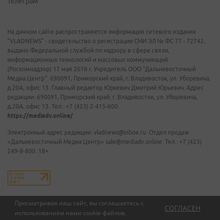
Телеграм
На данном сайте распространяется информация сетевого издания
"VLADNEWS" - свидетельство о регистрации СМИ ЭЛ № ФС 77 - 72742,
выдано Федеральной службой по надзору в сфере связи,
информационных технологий и массовых коммуникаций
(Роскомнадзор) 17 мая 2018 г. Учредитель ООО "Дальневосточный
Медиа Центр". 690091, Приморский край, г. Владивосток, ул. Уборевича,
д.20А, офис 13. Главный редактор Юркевич Дмитрий Юрьевич. Адрес
редакции: 690091, Приморский край, г. Владивосток, ул. Уборевича,
д.20А, офис 13. Тел.: +7 (423) 2-415-600.
https://mediadv.online/
Электронный адрес редакции: vladnews@inbox.ru. Отдел продаж
«Дальневосточный Медиа Центр» sale@mediadv.online. Тел.: +7 (423)
249-8-800. 18+
Просматривая наш сайт, вы соглашаетесь с
СОГЛАСЕН
использованием нами
cookie-файлов
.