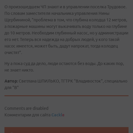
О произошедшем ЧП знают и в управлении поселка Трудовое.
По словам заместителя начальника управления Нины
Щербининой, "проблема в том, что глубина колодца 12 метров,
а пожарные машины могут выкачивать воду только на глубине
до 10 метров. Необходим глубинный насос, но у администрации
его нет. Теперь вся надежда на добрых людей, у кого такой
насос имеется, может быть, дадут напрокат, тогда колодец
очистят".
Ну а пока суд да дело, люди остаются без воды. До каких пор,
не знает никто.
Автор:
Светлана ШПИЛЬКО, ТГТРК "Владивосток", специально
для "В"
Comments are disabled
Комментарии для сайта
Cackl
e