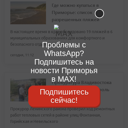
Где можно купаться в
Приморье: список
разрешенных пляжей
В настоящее время в крае оборудовано 19 пляжей в 6
муниципальных образованиях для комфортного и
Проблемы с
безопасного отдыха жителей
WhatsApp?
сегодня, 11:12
Подпишитесь на
новости Приморья
в MAX!
Прокуратура Владивостока
взяла на особый контроль
Подпишитесь
ремонт теплотрасс
сейчас!
Прокурор Ленинского района проверил ход ремонтных
работ тепловых сетей в районе улиц Фонтанная,
Горийская и Невельского