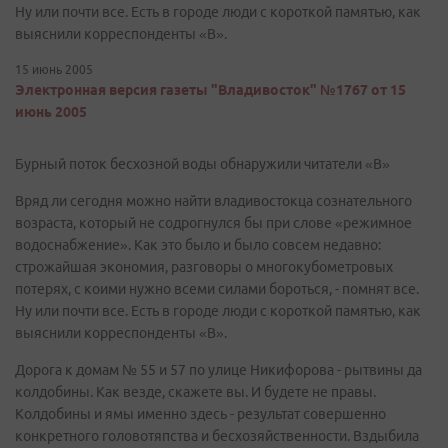
Ну или почти все. Есть в городе люди с короткой памятью, как
выяснили корреспонденты «В».
15 июнь 2005
Электронная версия газеты "Владивосток" №1767 от 15
июнь 2005
Бурный поток бесхозной воды обнаружили читатели «В»
Вряд ли сегодня можно найти владивостокца сознательного
возраста, который не содрогнулся бы при слове «режимное
водоснабжение». Как это было и было совсем недавно:
строжайшая экономия, разговоры о многокубометровых
потерях, с коими нужно всеми силами бороться, - помнят все.
Ну или почти все. Есть в городе люди с короткой памятью, как
выяснили корреспонденты «В».
Дорога к домам № 55 и 57 по улице Никифорова - рытвины да
колдобины. Как везде, скажете вы. И будете не правы.
Колдобины и ямы именно здесь - результат совершенно
конкретного головотяпства и бесхозяйственности. Вздыбила