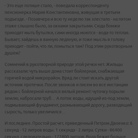
- Это еще потише стало, - поведала корреспонденту
пенсионерка Мария Константиновна, живущая в третьем
подъезде. - Позавчера и всю ту неделю так хлестало - на пятом
этаже слышно было, за окнами закрытыми. Сюда бомжи
приходят мыть бутылки, сами иногда моются - вода-то теплая.
Бывает, зайдешь в ванную ледяную, и тоже мысль в голову
приходит - пойти, что ли, помыться там? Под этим рукотворным
душем?
Сомнений в рукотворной природе этой речки нет. Жильцы
рассказали: чуть выше дома стоит бойлерная, снабжающая
горячей водой микрорайон. Вряд ли стоит искать другой
источник протечки. После звонков и писем во все инстанции
рядом с бойлерной начался вялый ремонт: чуточку порыли
землю, набросали труб… А поток воды, идущий из-под земли,
подмывающий фундамент, размывающий дорогу, разводящий
сырость, только увеличился…
И последнее. Простой расчет, приведенный Петром Двоенко: 6
секунд - 12 литров воды. 1 секунда - 2 литра. Сутки - 86400
секунд, следовательно - 172800 литров. Вода бежит больше