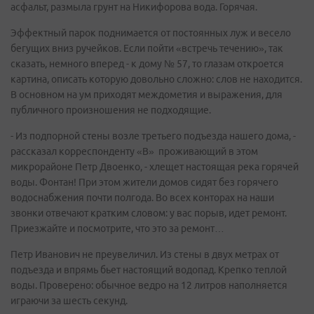
асфальт, размыла грунт на Никифорова вода. Горячая.
Эффектный парок поднимается от постоянных луж и весело
бегущих вниз ручейков. Если пойти «встречь течению», так
сказать, немного вперед - к дому № 57, то глазам откроется
картина, описать которую довольно сложно: слов не находится.
В основном на ум приходят междометия и выражения, для
публичного произношения не подходящие.
- Из подпорной стены возле третьего подъезда нашего дома, -
рассказал корреспонденту «В» проживающий в этом
микрорайоне Петр Двоенко, - хлещет настоящая река горячей
воды. Фонтан! При этом жители домов сидят без горячего
водоснабжения почти полгода. Во всех конторах на наши
звонки отвечают кратким словом: у вас порыв, идет ремонт.
Приезжайте и посмотрите, что это за ремонт…
Петр Иванович не преувеличил. Из стены в двух метрах от
подъезда и впрямь бьет настоящий водопад. Крепко теплой
воды. Проверено: обычное ведро на 12 литров наполняется
играючи за шесть секунд.