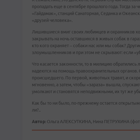
пропадать еще в сентябре прошлого года. Тогда за ч
«Гайдамак», станций Санаторная, Седанка и Океан
«друзей человека».
Лишившиеся вмиг своих любимцев и охранников хо
закрывать на ночь оставшихся в живых собак в гар
кто кого охраняет – собаки нас или мы собак? Дру
злоумышленников и при этом не скрывают: если «уб
Что касается законности, то в милицию обратились
надеются на помощь правоохранительных органов. 
происшедшего. По первой, животных травят, и скор
мгновенно, а затем, чтобы «зараза» вышла, спускают
умолкают и становятся неподвижными, их тут же уб
Как бы то ни было, по-прежнему остается открытым
ли?..
Автор:
Ольга АЛЕКСУТКИНА, Нина ПЕТРУХИНА (фото