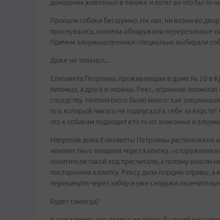
домашних животных в панике и хотят во что бы то н
Пропали собаки бесшумно. Ни лая, ни возни во дво
проснувшись, хозяева обнаружили перерезанные ош
Причем злоумышленники специально выбирали соба
Даже не тявкнул...
Елизавета Петровна, проживающая в доме № 20 в К
питомца, а друга и охраны. Рекс, огромная лохматая
соседству. Непонятного было много: как злоумышл
пса, который никого не подпускал к себе за версту
что к собакам подходил кто-то из знакомых и зло
Напротив дома Елизаветы Петровны расположена авт
неизвестные входили через калитку, «сторожевики»
похитители такой ход просчитали, а потому вошли н
посторонних калитку. Рексу дали порцию отравы, а 
перекинули через забор и уже снаружи окончательно
Будет самосуд?
К сожалению, это далеко не первый случай массово