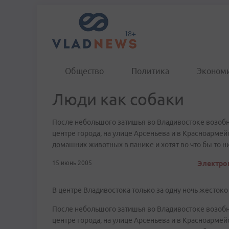
Общество
Политика
Эконом
Люди как собаки
После небольшого затишья во Владивостоке возобн
центре города, на улице Арсеньева и в Красноармейс
домашних животных в панике и хотят во что бы то н
15 июнь 2005
Электрон
В центре Владивостока только за одну ночь жестоко
После небольшого затишья во Владивостоке возобн
центре города, на улице Арсеньева и в Красноармейс