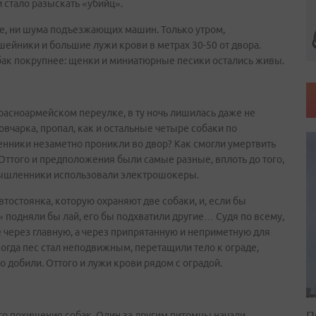
и стало разыскать «убийц».
ре, ни шума подъезжающих машин. Только утром,
ейники и большие лужи крови в метрах 30-50 от двора.
к покрупнее: щенки и миниатюрные песики остались живы.
расноармейском переулке, в ту ночь лишилась даже не
 овчарка, пропал, как и остальные четыре собаки по
енники незаметно проникли во двор? Как смогли умертвить
? Оттого и предположения были самые разные, вплоть до того,
умышленники использовали электрошокеры.
остоянка, которую охраняют две собаки, и, если бы
 подняли бы лай, его бы подхватили другие… Судя по всему,
е через главную, а через припрятанную и неприметную для
когда пес стал неподвижным, перетащили тело к ограде,
 добили. Оттого и лужи крови рядом с оградой.
П
го похищения собак. Один за другим питомцы начали