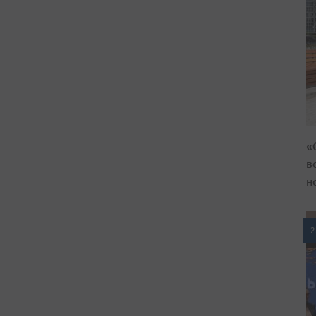
«
в
н
2