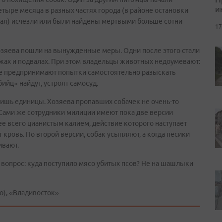
и
етыре месяца в разных частях города (в районе остановки
ская) исчезли или были найдены мертвыми больше сотни
17
зяева пошли на вынужденные меры. Одни после этого стали
ажах и подвалах. При этом владельцы животных недоумевают:
гие предпринимают попытки самостоятельно разыскать
ийц» найдут, устроят самосуд.
 лишь единицы. Хозяева пропавших собачек не очень-то
Сами же сотрудники милиции имеют пока две версии
ее всего цианистым калием, действие которого наступает
 кровь. По второй версии, собак усыпляют, а когда песики
ивают.
 вопрос: куда поступило мясо убитых псов? Не на шашлыки
), «Владивосток»