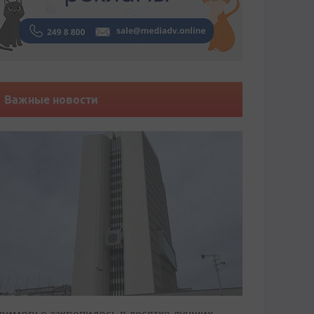
Важные новости
риморье закрепилось в десятке лучших