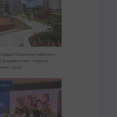
Сердце Патрокла» забилось:
о Владивостоке открыли
овый сквер
3 фото