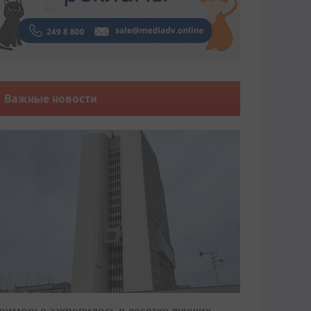
Важные новости
риморье закрепилось в десятке лучших