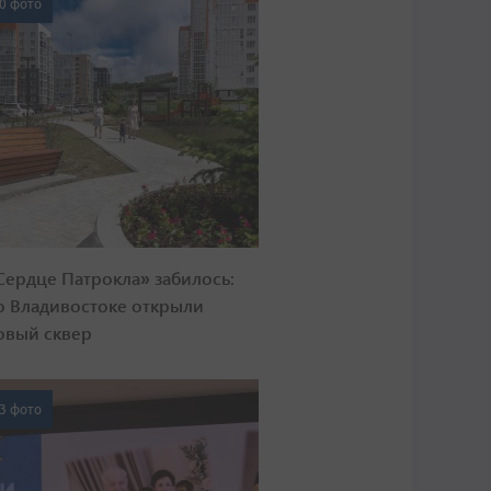
0 фото
Сердце Патрокла» забилось:
о Владивостоке открыли
овый сквер
3 фото