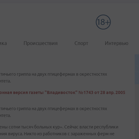
ика
Происшествия
Спорт
Интервью
чьего гриппа на двух птицефермах в окрестностях
тета.
онная версия газеты "Владивосток" №1743 от 28 апр. 2005
чьего гриппа на двух птицефермах в окрестностях
тета.
ны сотни тысяч больных кур». Сейчас власти республики
ия вируса. Никто из работников с зараженных ферм не