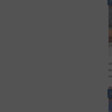
2
«
в
н
2