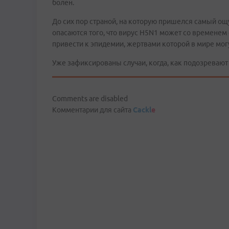
болен.
До сих пор страной, на которую пришелся самый ощ
опасаются того, что вирус H5N1 может со временем 
привести к эпидемии, жертвами которой в мире мог
Уже зафиксированы случаи, когда, как подозревают
Comments are disabled
Комментарии для сайта
Cackl
e