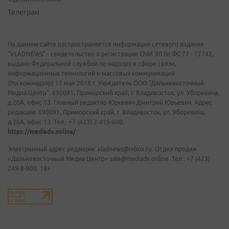
Телеграм
На данном сайте распространяется информация сетевого издания
"VLADNEWS" - свидетельство о регистрации СМИ ЭЛ № ФС 77 - 72742,
выдано Федеральной службой по надзору в сфере связи,
информационных технологий и массовых коммуникаций
(Роскомнадзор) 17 мая 2018 г. Учредитель ООО "Дальневосточный
Медиа Центр". 690091, Приморский край, г. Владивосток, ул. Уборевича,
д.20А, офис 13. Главный редактор Юркевич Дмитрий Юрьевич. Адрес
редакции: 690091, Приморский край, г. Владивосток, ул. Уборевича,
д.20А, офис 13. Тел.: +7 (423) 2-415-600.
https://mediadv.online/
Электронный адрес редакции: vladnews@inbox.ru. Отдел продаж
«Дальневосточный Медиа Центр» sale@mediadv.online. Тел.: +7 (423)
249-8-800. 18+