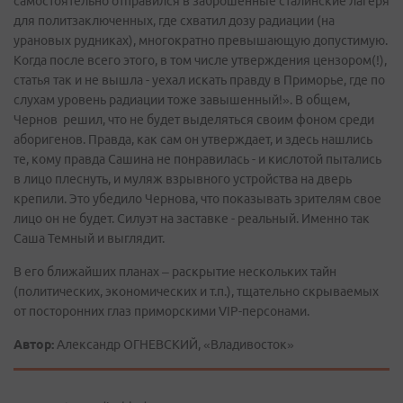
самостоятельно отправился в заброшенные сталинские лагеря
для политзаключенных, где схватил дозу радиации (на
урановых рудниках), многократно превышающую допустимую.
Когда после всего этого, в том числе утверждения цензором(!),
статья так и не вышла - уехал искать правду в Приморье, где по
слухам уровень радиации тоже завышенный!». В общем,
Чернов решил, что не будет выделяться своим фоном среди
аборигенов. Правда, как сам он утверждает, и здесь нашлись
те, кому правда Сашина не понравилась - и кислотой пытались
в лицо плеснуть, и муляж взрывного устройства на дверь
крепили. Это убедило Чернова, что показывать зрителям свое
лицо он не будет. Силуэт на заставке - реальный. Именно так
Саша Темный и выглядит.
В его ближайших планах – раскрытие нескольких тайн
(политических, экономических и т.п.), тщательно скрываемых
от посторонних глаз приморскими VIP-персонами.
Автор:
Александр ОГНЕВСКИЙ, «Владивосток»