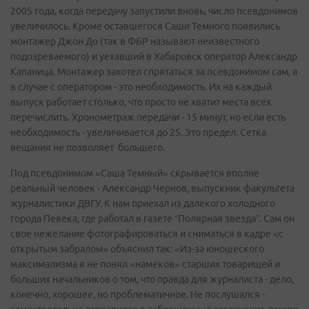
2005 года, когда передачу запустили вновь, число псевдонимов
увеличилось. Кроме оставшегося Саши Темного появились
монтажер Джон До (так в ФБР называют неизвестного
подозреваемого) и уехавший в Хабаровск оператор Александр
Капаница. Монтажер захотел спрятаться за псевдонимом сам, а
в случае с оператором - это необходимость. Их на каждый
выпуск работает столько, что просто не хватит места всех
перечислить. Хронометраж передачи - 15 минут, но если есть
необходимость - увеличивается до 25. Это предел. Сетка
вещания не позволяет большего.
Под псевдонимом «Саша Темный» скрывается вполне
реальный человек - Александр Чернов, выпускник факультета
журналистики ДВГУ. К нам приехал из далекого холодного
города Певека, где работал в газете “Полярная звезда”. Сам он
свое нежелание фотографироваться и сниматься в кадре «с
открытым забралом» объяснил так: «Из-за юношеского
максимализма я не понял «намеков» старших товарищей и
больших начальников о том, что правда для журналиста - дело,
конечно, хорошее, но проблематичное. Не послушался -