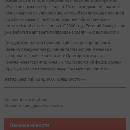
оказавшись в запасе, Авакумьянц стал директором фирмы
«Русское оружие» (Краснодар). По всей видимости, там он и
познакомился с Пуликовским, который после ухода с военной
службы занимался на Краснодарщине общественной и
политической деятельностью. С 2000 года Евгений Авакумьянц
уже работал в аппарате полпреда на различных должностях.
Сегодня Константин Пуликовский намерен представить
Евгения Авакумьянца руководителям исполнительной и
законодательной ветвей власти Приморского края,
начальникам территориальных подразделений федеральных
структур, а также главам приморских муниципалитетов.
Автор:
Василий АВЧЕНКО, «Владивосток»
Comments are disabled
Комментарии для сайта
Cackl
e
Важные новости