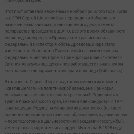
Приморском крае.
Этот пост оставался вакантным с ноября прошлого года, когда
экс-ГФИ Сергей Шерстюк был переведен в Хабаровск и
назначен начальником организационного департамента
полпредства президента в ДВФО. Все это время обязанности
«полпреда полпреда» в Приморском крае исполняла
федеральный инспектор Любовь Дроздова. Вчера стало
известно, что Константин Пуликовский назначил главным
федеральным инспектором в Приморском крае 51-летнего
Евгения Авакумьянца, до сих пор работавшего начальником
контрольного департамента аппарата полпреда (Хабаровск).
В отличие от Сергея Шерстюка, с комсомольских времен
«светившегося» на политической авансцене Приморья,
Авакумьянц – человек в нашем крае новый. Родившись в
Туапсе Краснодарского края, Евгений Александрович с 1974
года защищал Родину на офицерских должностях (высшее
военное оперативно-тактическое образование, в дальнейшем
– переподготовка в Дальневосточной академии госслужбы).
Имеет ряд наград, в том числе орден Мужества. В 1998 году,