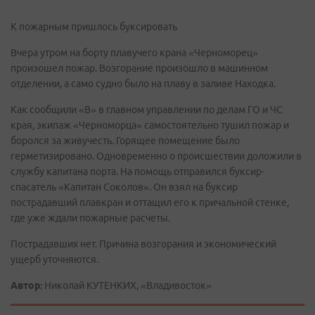
К пожарным пришлось буксировать
Вчера утром на борту плавучего крана «Черноморец»
произошел пожар. Возгорание произошло в машинном
отделении, а само судно было на плаву в заливе Находка.
Как сообщили «В» в главном управлении по делам ГО и ЧС
края, экипаж «Черноморца» самостоятельно тушил пожар и
боролся за живучесть. Горящее помещение было
герметизировано. Одновременно о происшествии доложили в
службу капитана порта. На помощь отправился буксир-
спасатель «Капитан Соколов». Он взял на буксир
пострадавший плавкран и оттащил его к причальной стенке,
где уже ждали пожарные расчеты.
Пострадавших нет. Причина возгорания и экономический
ущерб уточняются.
Автор:
Николай КУТЕНКИХ, «Владивосток»