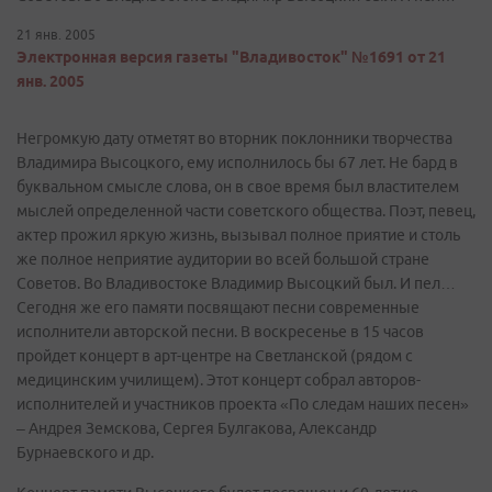
21 янв. 2005
Электронная версия газеты "Владивосток" №1691 от 21
янв. 2005
Негромкую дату отметят во вторник поклонники творчества
Владимира Высоцкого, ему исполнилось бы 67 лет. Не бард в
буквальном смысле слова, он в свое время был властителем
мыслей определенной части советского общества. Поэт, певец,
актер прожил яркую жизнь, вызывал полное приятие и столь
же полное неприятие аудитории во всей большой стране
Советов. Во Владивостоке Владимир Высоцкий был. И пел…
Сегодня же его памяти посвящают песни современные
исполнители авторской песни. В воскресенье в 15 часов
пройдет концерт в арт-центре на Светланской (рядом с
медицинским училищем). Этот концерт собрал авторов-
исполнителей и участников проекта «По следам наших песен»
– Андрея Земскова, Сергея Булгакова, Александр
Бурнаевского и др.