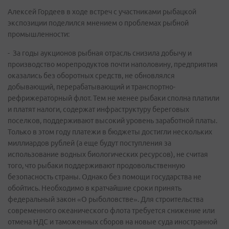
Алексей Гордеев в ходе встреч с участниками рыбацкой
экспозиции поделился мнением о проблемах рыбной
промышленности:
- За годы аукционов рыбная отрасль снизила добычу и
производство морепродуктов почти наполовину, предприятия
оказались без оборотных средств, не обновлялся
добывающий, перерабатывающий и транспортно-
рефрижераторный флот. Тем не менее рыбаки сполна платили
и платят налоги, содержат инфраструктуру береговых
поселков, поддерживают высокий уровень заработной платы.
Только в этом году платежи в бюджеты достигли нескольких
миллиардов рублей (а еще будут поступления за
использование водных биологических ресурсов), не считая
того, что рыбаки поддерживают продовольственную
безопасность страны. Однако без помощи государства не
обойтись. Необходимо в кратчайшие сроки принять
федеральный закон «О рыболовстве». Для строительства
современного океанического флота требуется снижение или
отмена НДС и таможенных сборов на новые суда иностранной