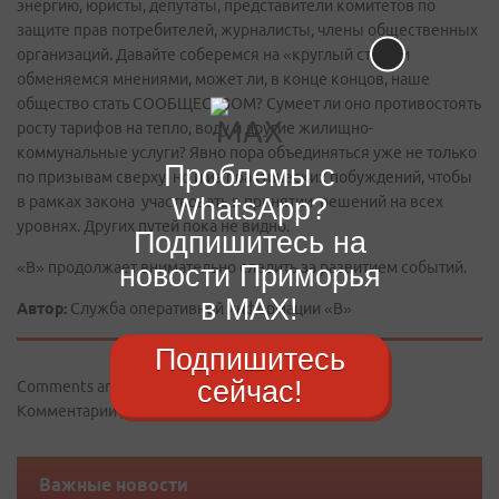
энергию, юристы, депутаты, представители комитетов по
защите прав потребителей, журналисты, члены общественных
организаций. Давайте соберемся на «круглый стол» и
обменяемся мнениями, может ли, в конце концов, наше
общество стать СООБЩЕСТВОМ? Сумеет ли оно противостоять
росту тарифов на тепло, воду и другие жилищно-
коммунальные услуги? Явно пора объединяться уже не только
Проблемы с
по призывам сверху, но и из практических побуждений, чтобы
WhatsApp?
в рамках закона участвовать в принятии решений на всех
уровнях. Других путей пока не видно.
Подпишитесь на
«В» продолжает внимательно следить за развитием событий.
новости Приморья
в MAX!
Автор:
Cлужба оперативной информации «В»
Подпишитесь
сейчас!
Comments are disabled
Комментарии для сайта
Cackl
e
Важные новости