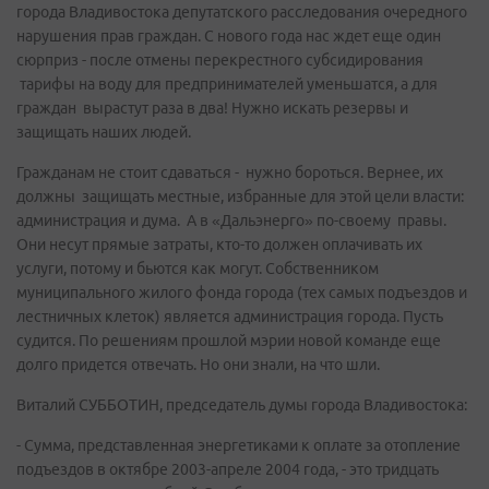
города Владивостока депутатского расследования очередного
нарушения прав граждан. С нового года нас ждет еще один
сюрприз - после отмены перекрестного субсидирования
тарифы на воду для предпринимателей уменьшатся, а для
граждан вырастут раза в два! Нужно искать резервы и
защищать наших людей.
Гражданам не стоит сдаваться - нужно бороться. Вернее, их
должны защищать местные, избранные для этой цели власти:
администрация и дума. А в «Дальэнерго» по-своему правы.
Они несут прямые затраты, кто-то должен оплачивать их
услуги, потому и бьются как могут. Собственником
муниципального жилого фонда города (тех самых подъездов и
лестничных клеток) является администрация города. Пусть
судится. По решениям прошлой мэрии новой команде еще
долго придется отвечать. Но они знали, на что шли.
Виталий СУББОТИН, председатель думы города Владивостока:
- Сумма, представленная энергетиками к оплате за отопление
подъездов в октябре 2003-апреле 2004 года, - это тридцать