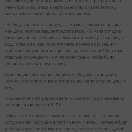
описали имущество за долги по квартплате, страсти такие! Я
очень боюсь лишиться квартиры на старости лет, поэтому
плачу по всем квитанциям, что мне приносят.
- Не буду я платить за подъезды, - мрачно заявляет еще одна
женщина, не пожелавшая представиться. – У меня вот одна
квитанция неоплаченной осталась за этот месяц, за холодную
воду. Только я никак не могу понять, почему с нас решили
отдельно брать деньги за горячее водоснабжение? Оно у нас
отдельно от холодного? И я что-то не помню, чтобы было
постановление на новую услугу...
За последние дни корреспондентам «В» удалось получить
несколько компетентных комментариев на животрепещущую
тему.
Николай МОРОЗОВ, председатель комитета по региональной
политике и законности ЗС ПК:
- Удручает, что опять нападают на самых слабых – стариков,
которые и так послушно платят по всем счетам. Поэтому я буду
требовать на нашем комитете проведения совместно с думой