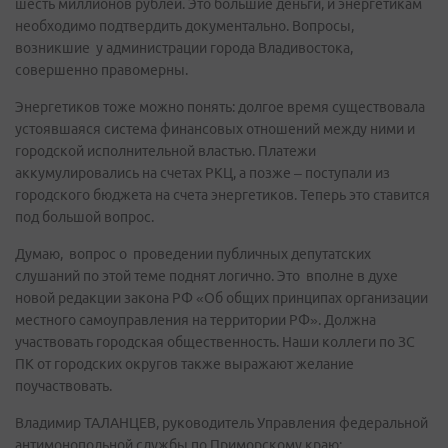
шесть миллионов рублей. Это большие деньги, и энергетикам
необходимо подтвердить документально. Вопросы,
возникшие у администрации города Владивостока,
совершенно правомерны.
Энергетиков тоже можно понять: долгое время существовала
устоявшаяся система финансовых отношений между ними и
городской исполнительной властью. Платежи
аккумулировались на счетах РКЦ, а позже – поступали из
городского бюджета на счета энергетиков. Теперь это ставится
под большой вопрос.
Думаю, вопрос о проведении публичных депутатских
слушаний по этой теме поднят логично. Это вполне в духе
новой редакции закона РФ «Об общих принципах организации
местного самоуправления на территории РФ». Должна
участвовать городская общественность. Наши коллеги по ЗС
ПК от городских округов также выражают желание
поучаствовать.
Владимир ТАЛАНЦЕВ, руководитель Управления федеральной
антимонопольной службы по Приморскому краю: