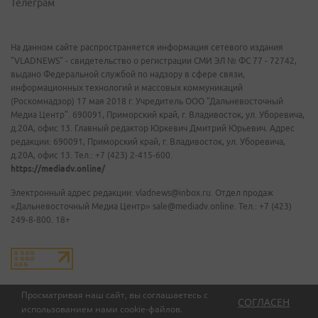
Телеграм
На данном сайте распространяется информация сетевого издания
"VLADNEWS" - свидетельство о регистрации СМИ ЭЛ № ФС 77 - 72742,
выдано Федеральной службой по надзору в сфере связи,
информационных технологий и массовых коммуникаций
(Роскомнадзор) 17 мая 2018 г. Учредитель ООО "Дальневосточный
Медиа Центр". 690091, Приморский край, г. Владивосток, ул. Уборевича,
д.20А, офис 13. Главный редактор Юркевич Дмитрий Юрьевич. Адрес
редакции: 690091, Приморский край, г. Владивосток, ул. Уборевича,
д.20А, офис 13. Тел.: +7 (423) 2-415-600.
https://mediadv.online/
Электронный адрес редакции: vladnews@inbox.ru. Отдел продаж
«Дальневосточный Медиа Центр» sale@mediadv.online. Тел.: +7 (423)
249-8-800. 18+
Просматривая наш сайт, вы соглашаетесь с
СОГЛАСЕН
использованием нами
cookie-файлов
.