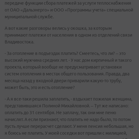
передаче функции сбора платежей за услуги теплоснабжения
от ОАО «Дальэнерго» и ООО «Программы учета» специальной
муниципальной службе.
А вот какие разговоры велись у окошка, за которым
принимают платежи от населения в одном из отделений связи
Владивостока.
- За отопление в подъездах платить? Смеетесь, что ли? – это
высокий мужчина средних лет. - У нас дом кирпичный и такого
проекта, который вообще не предусматривает установки
систем отопления в местах общего пользования. Правда, два
месяца назад у входной двери приварили какую-то трубу,
может быть, это и есть отопление?
- А я все-таки решила заплатить, - вздыхает пожилая женщина,
представившаяся Полиной Михайловной. – Тут же написано:
оплатить до 31 сентября. Не заплачу, так они мне пеню
начислят. А если признают, что платить не надо было, то потом
пусть лучше перерасчет сделают. У меня пенсия небольшая, но
я боюсь не платить. У моей соседки вот пришли с милицией,