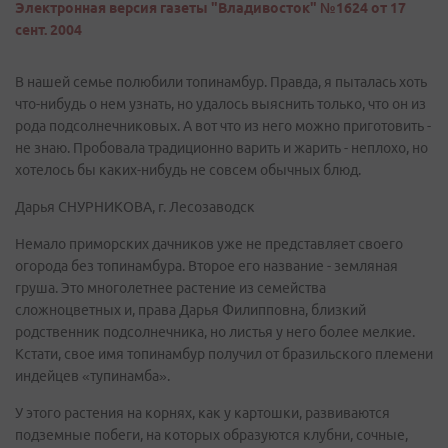
Электронная версия газеты "Владивосток" №1624 от 17
сент. 2004
В нашей семье полюбили топинамбур. Правда, я пыталась хоть
что-нибудь о нем узнать, но удалось выяснить только, что он из
рода подсолнечниковых. А вот что из него можно приготовить -
не знаю. Пробовала традиционно варить и жарить - неплохо, но
хотелось бы каких-нибудь не совсем обычных блюд.
Дарья СНУРНИКОВА, г. Лесозаводск
Немало приморских дачников уже не представляет своего
огорода без топинамбура. Второе его название - земляная
груша. Это многолетнее растение из семейства
сложноцветных и, права Дарья Филипповна, близкий
родственник подсолнечника, но листья у него более мелкие.
Кстати, свое имя топинамбур получил от бразильского племени
индейцев «тупинамба».
У этого растения на корнях, как у картошки, развиваются
подземные побеги, на которых образуются клубни, сочные,