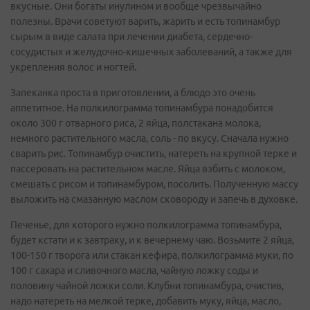
вкусные. Они богаты инулином и вообще чрезвычайно
полезны. Врачи советуют варить, жарить и есть топинамбур
сырым в виде салата при лечении диабета, сердечно-
сосудистых и желудочно-кишечных заболеваний, а также для
укрепления волос и ногтей.
Запеканка проста в приготовлении, а блюдо это очень
аппетитное. На полкилограмма топинамбура понадобится
около 300 г отварного риса, 2 яйца, полстакана молока,
немного растительного масла, соль - по вкусу. Сначала нужно
сварить рис. Топинамбур очистить, натереть на крупной терке и
пассеровать на растительном масле. Яйца взбить с молоком,
смешать с рисом и топинамбуром, посолить. Полученную массу
выложить на смазанную маслом сковороду и запечь в духовке.
Печенье, для которого нужно полкилограмма топинамбура,
будет кстати и к завтраку, и к вечернему чаю. Возьмите 2 яйца,
100-150 г творога или стакан кефира, полкилограмма муки, по
100 г сахара и сливочного масла, чайную ложку соды и
половину чайной ложки соли. Клубни топинамбура, очистив,
надо натереть на мелкой терке, добавить муку, яйца, масло,