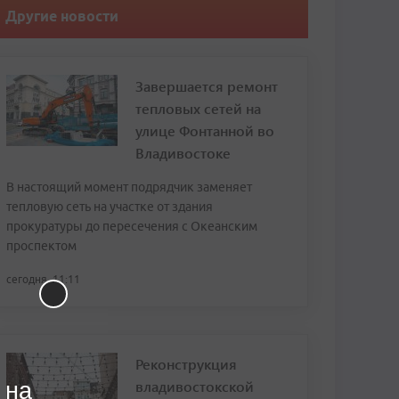
Другие новости
Завершается ремонт
тепловых сетей на
улице Фонтанной во
Владивостоке
В настоящий момент подрядчик заменяет
тепловую сеть на участке от здания
прокуратуры до пересечения с Океанским
проспектом
сегодня, 11:11
Реконструкция
владивостокской
 на