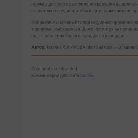
полчаса до своего выступления девушки вышли из а
старательно следили, чтобы к артисткам никто не п
Покидали мы славный город Уссурийск примерно чер
торопилась расходиться. Даже несмотря на появи
восстановления былого порядка на площади…
Автор:
Татьяна КУЛИКОВА (фото автора), «Владивос
Comments are disabled
Комментарии для сайта
Cackl
e