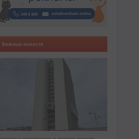
Важные новости
риморье закрепилось в десятке лучших