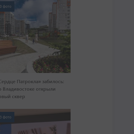
0 фото
Сердце Патрокла» забилось:
о Владивостоке открыли
овый сквер
3 фото