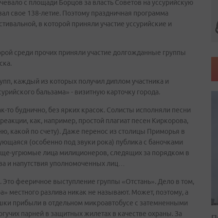
евало с площади Борцов за власть Советов на уссурийскую
вал свое 138-летие. Поэтому праздничная программа
тивальной, в которой приняли участие уссурийские и
торой среди прочих приняли участие долгожданные группы
ска.
рупп, каждый из которых получил диплом участника и
урийского бальзама» - визитную карточку города.
ак-то буднично, без ярких красок. Солисты исполняли песни
реакции, как, например, простой плагиат песен Киркорова,
ю, какой по счету). Даже перенос из столицы Приморья в
нующаяся (особенно под звуки рока) публика с баночками
учающе-угрюмые лица милиционеров, следящих за порядком в
ва и напутствия уполномоченных лиц…
. Это фееричное выступление группы «Отстань». Дело в том,
а» местного разлива никак не называют. Может, поэтому, а
ушки прибыли в отдельном микроавтобусе с затемненными
учих парней в защитных жилетах в качестве охраны. За
П