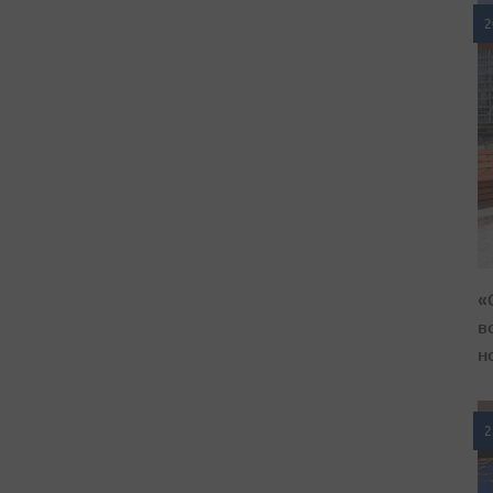
2
«
в
н
2